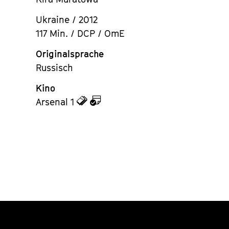
Ukraine / 2012
117 Min. / DCP / OmE
Originalsprache
Russisch
Kino
zu
zu
Arsenal 1
den
dem
Tickets
Kalender