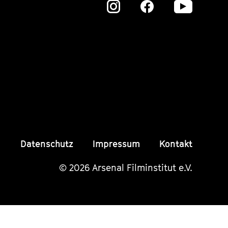
Zu
Zu
Zu
unserer
unserer
unser
Instagram
Instagram
Insta
Seite
Seite
Seite
Datenschutz
Impressum
Kontakt
© 2026 Arsenal Filminstitut e.V.