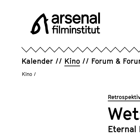
Direkt
zum
Seiteninhalt
springen
Arsenal
Filminstitut
e.V.
Kalender
Kino
Forum & For
Kino
/
Retrospekti
Wet
Eternal