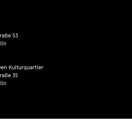
traße 53
lin
een Kulturquartier
traße 35
lin