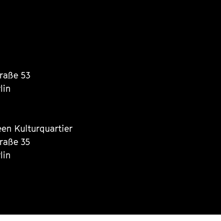
traße 53
lin
een Kulturquartier
traße 35
lin