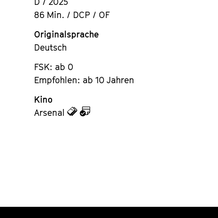
D / 2025
86 Min. / DCP / OF
Originalsprache
Deutsch
FSK: ab 0
Empfohlen: ab 10 Jahren
Kino
zu
zu
Arsenal
den
dem
Tickets
Kalender