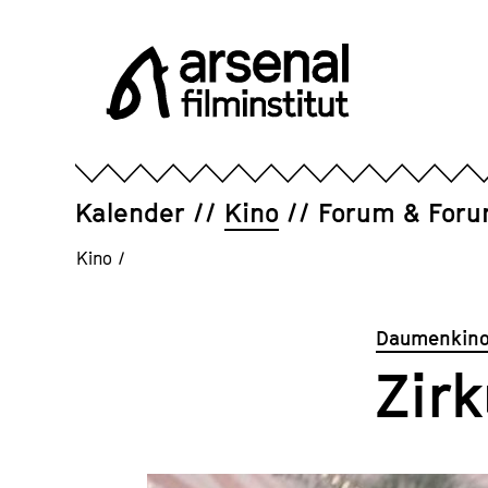
Direkt
zum
Seiteninhalt
springen
Arsenal
Filminstitut
e.V.
Kalender
Kino
Forum & For
Kino
/
Daumenkino
Zir