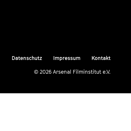
Instagram
Instagram
Insta
Seite
Seite
Seite
Datenschutz
Impressum
Kontakt
© 2026 Arsenal Filminstitut e.V.