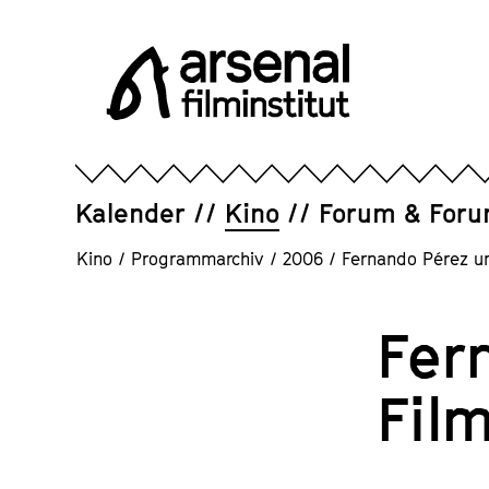
Direkt
zum
Seiteninhalt
springen
Arsenal
Filminstitut
e.V.
Kalender
Kino
Forum & For
Kino
/
Programmarchiv
/
2006
/
Fernando Pérez u
Fer
Fil