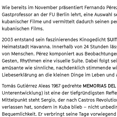
Wie bereits im November präsentiert Fernando Pére
Gastprofessor an der FU Berlin lehrt, eine Auswahl 
kubanischer Filme und vermittelt dadurch seinen per
kubanischen Films.
2003 entstand sein faszinierendes Kinogedicht
SUIT
Heimatstadt Havanna. Innerhalb von 24 Stunden läss
von Menschen. Pérez komponiert aus Beobachtungen,
Gesten, Rhythmen eine visuelle Suite. Dabei folgt s
amüsante wie sinnliche, nachdenklich stimmende wi
Liebeserklärung an die kleinen Dinge im Leben und an
Tomás Gutiérrez Aleas 1967 gedrehte
MEMORIAS DEL
Unterentwicklung) ist eine der tiefgründigsten Refl
Mittelpunkt steht Sergio, der nach Castros Revolutio
verlassen hat, sondern in Kuba blieb – nicht unbed
Bequemlichkeit. Er verbringt seine Tage vorwiegend