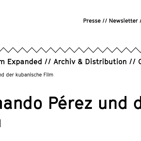
Presse
Newsletter
um Expanded
Archiv & Distribution
nd der kubanische Film
nando Pérez und 
m