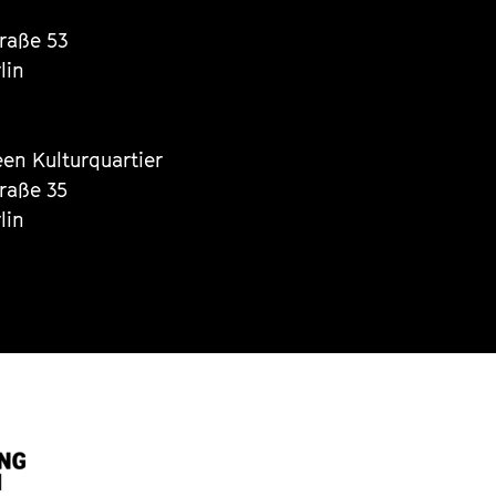
traße 53
lin
een Kulturquartier
traße 35
lin