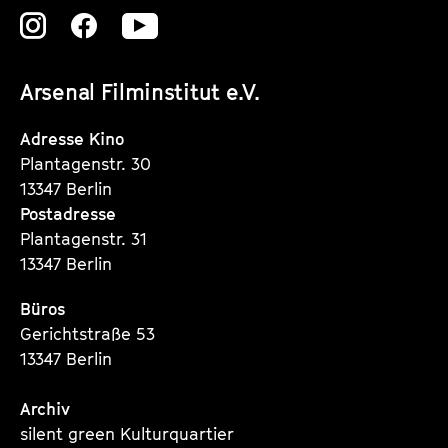
Zu
Zu
Zu
unserer
unserer
unserer
Arsenal Filminstitut e.V.
Instagram
Instagram
Instagram
Seite
Seite
Seite
Adresse Kino
Plantagenstr. 30
13347 Berlin
Postadresse
Plantagenstr. 31
13347 Berlin
Büros
Gerichtstraße 53
13347 Berlin
Archiv
silent green Kulturquartier