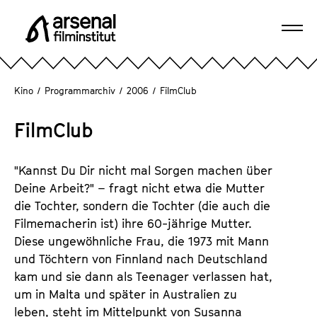
D
i
Navi
r
A
öffn
e
r
k
s
Kino
/
Programmarchiv
/
2006
/
FilmClub
t
e
z
n
FilmClub
u
a
m
l
S
"Kannst Du Dir nicht mal Sorgen machen über
F
e
Deine Arbeit?" – fragt nicht etwa die Mutter
i
i
die Tochter, sondern die Tochter (die auch die
l
t
Filmemacherin ist) ihre 60-jährige Mutter.
m
e
Diese ungewöhnliche Frau, die 1973 mit Mann
i
n
und Töchtern von Finnland nach Deutschland
n
i
kam und sie dann als Teenager verlassen hat,
s
n
um in Malta und später in Australien zu
t
h
leben, steht im Mittelpunkt von Susanna
i