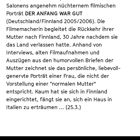
a
Salonens angenehm nüchternem filmischen
t
l
Porträt
DER ANFANG WAR GUT
u
t
(Deutschland/Finnland 2005/2006). Die
t
s
Filmemacherin begleitet die Rückkehr ihrer
e
p
Mutter nach Finnland, 30 Jahre nachdem sie
.
r
das Land verlassen hatte. Anhand von
V
i
Interviews, alten Filmaufnahmen und
.
n
Auszügen aus den humorvollen Briefen der
g
Mutter zeichnet sie das persönliche, liebevoll-
e
genervte Porträt einer Frau, die nicht der
n
Vorstellung einer "normalen Mutter"
entspricht. Kaum hat sie sich in Finnland
eingerichtet, fängt sie an, sich ein Haus in
Italien zu erträumen … (25.3.)