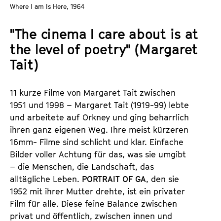
a
Where I am Is Here, 1964
t
l
u
"The cinema I care about is at
t
t
s
the level of poetry" (Margaret
e
p
.
Tait)
r
V
i
.
11 kurze Filme von Margaret Tait zwischen
n
1951 und 1998 – Margaret Tait (1919-99) lebte
g
und arbeitete auf Orkney und ging beharrlich
e
ihren ganz eigenen Weg. Ihre meist kürzeren
n
16mm- Filme sind schlicht und klar. Einfache
Bilder voller Achtung für das, was sie umgibt
– die Menschen, die Landschaft, das
alltägliche Leben.
PORTRAIT OF GA
, den sie
1952 mit ihrer Mutter drehte, ist ein privater
Film für alle. Diese feine Balance zwischen
privat und öffentlich, zwischen innen und