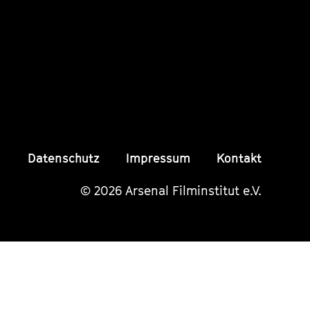
Instagram
Instagram
Insta
Seite
Seite
Seite
Datenschutz
Impressum
Kontakt
© 2026 Arsenal Filminstitut e.V.