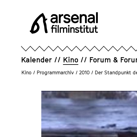
Direkt
zum
Seiteninhalt
springen
Arsenal
Filminstitut
e.V.
Kalender
Kino
Forum & For
Kino
/
Programmarchiv
/
2010
/
Der Standpunkt d