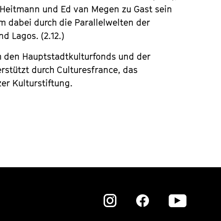
 Heitmann und Ed van Megen zu Gast sein
lm dabei durch die Parallelwelten der
d Lagos. (2.12.)
h den Hauptstadtkulturfonds und der
stützt durch Culturesfrance, das
zer Kulturstiftung.
Zu
Zu
Zu
unserer
unserer
unser