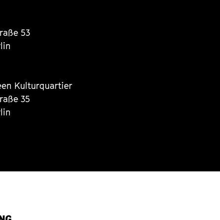
traße 53
lin
een Kulturquartier
traße 35
lin