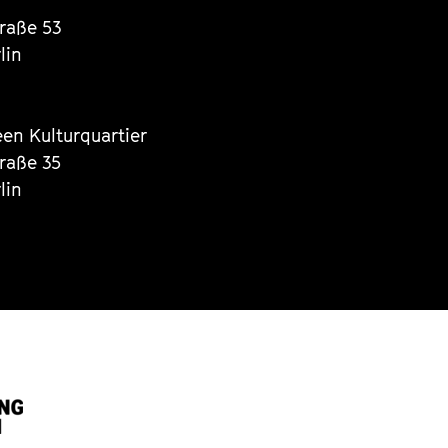
traße 53
lin
een Kulturquartier
traße 35
lin