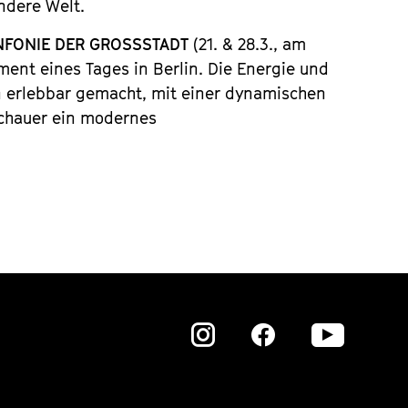
ndere Welt.
INFONIE DER GROSSSTADT
(21. & 28.3., am
ment eines Tages in Berlin. Die Energie und
n erlebbar gemacht, mit einer dynamischen
chauer ein modernes
Zu
Zu
Zu
unserer
unserer
unser
Instagram
Instagram
Insta