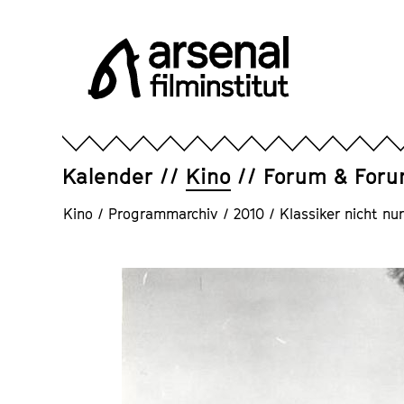
Direkt
zum
Seiteninhalt
springen
Arsenal
Filminstitut
e.V.
Kalender
Kino
Forum & For
Kino
/
Programmarchiv
/
2010
/
Klassiker nicht nu