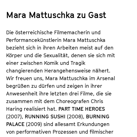
a
t
l
Mara Mattuschka zu Gast
u
t
t
s
e
Die österreichische Filmemacherin und
p
.
Performancekünstlerin Mara Mattuschka
r
V
bezieht sich in ihren Arbeiten meist auf den
i
.
Körper und die Sexualität, denen sie sich mit
n
einer zwischen Komik und Tragik
g
changierenden Herangehensweise nähert.
e
Wir freuen uns, Mara Mattuschka im Arsenal
n
begrüßen zu dürfen und zeigen in ihrer
Anwesenheit ihre letzten drei Filme, die sie
zusammen mit dem Choreografen Chris
Haring realisiert hat.
PART TIME HEROES
(2007),
RUNNING SUSHI
(2008),
BURNING
PALACE
(2009) sind allesamt Erkundungen
von performativen Prozessen und filmischer