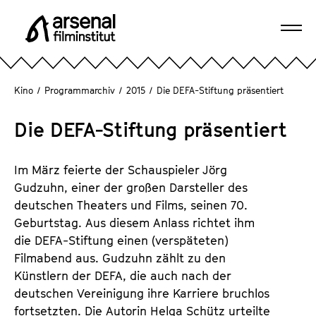
D
i
Navi
r
A
öffn
e
r
k
s
Kino
/
Programmarchiv
/
2015
/
Die DEFA-Stiftung präsentiert
t
e
z
n
Die DEFA-Stiftung präsentiert
u
a
m
l
S
Im März feierte der Schauspieler Jörg
F
e
Gudzuhn, einer der großen Darsteller des
i
i
deutschen Theaters und Films, seinen 70.
l
t
Geburtstag. Aus diesem Anlass richtet ihm
m
e
die DEFA-Stiftung einen (verspäteten)
i
n
Filmabend aus. Gudzuhn zählt zu den
n
i
Künstlern der DEFA, die auch nach der
s
n
deutschen Vereinigung ihre Karriere bruchlos
t
h
fortsetzten. Die Autorin Helga Schütz urteilte
i