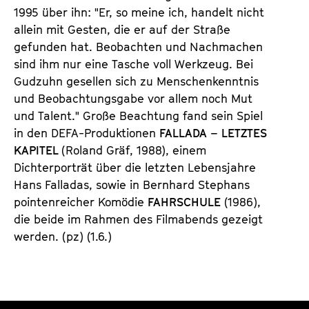
a
1995 über ihn: "Er, so meine ich, handelt nicht
t
l
allein mit Gesten, die er auf der Straße
u
t
gefunden hat. Beobachten und Nachmachen
t
s
sind ihm nur eine Tasche voll Werkzeug. Bei
e
p
Gudzuhn gesellen sich zu Menschenkenntnis
.
r
und Beobachtungsgabe vor allem noch Mut
V
i
und Talent." Große Beachtung fand sein Spiel
.
n
in den DEFA-Produktionen
FALLADA – LETZTES
g
KAPITEL
(Roland Gräf, 1988), einem
e
Dichterporträt über die letzten Lebensjahre
n
Hans Falladas, sowie in Bernhard Stephans
pointenreicher Komödie
FAHRSCHULE
(1986),
die beide im Rahmen des Filmabends gezeigt
werden. (pz) (1.6.)