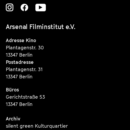
Zu
Zu
Zu
unserer
unserer
unserer
Arsenal Filminstitut e.V.
Instagram
Instagram
Instagram
Seite
Seite
Seite
Adresse Kino
Plantagenstr. 30
13347 Berlin
Postadresse
Plantagenstr. 31
13347 Berlin
Büros
Gerichtstraße 53
13347 Berlin
Archiv
silent green Kulturquartier