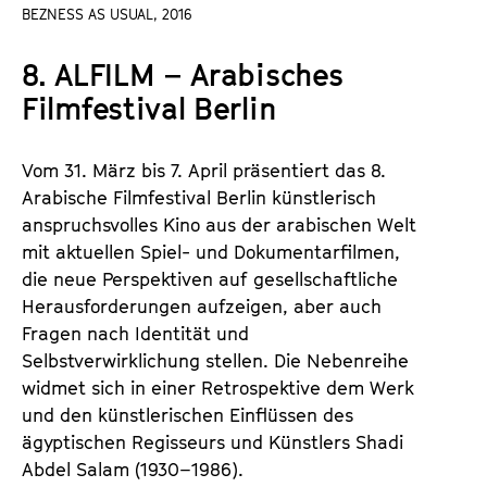
a
BEZNESS AS USUAL, 2016
t
l
u
8. ALFILM – Arabisches
t
t
s
Filmfestival Berlin
e
p
.
r
V
Vom 31. März bis 7. April präsentiert das 8.
i
.
Arabische Filmfestival Berlin künstlerisch
n
anspruchsvolles Kino aus der arabischen Welt
g
mit aktuellen Spiel- und Dokumentarfilmen,
e
die neue Perspektiven auf gesellschaftliche
n
Herausforderungen aufzeigen, aber auch
Fragen nach Identität und
Selbstverwirklichung stellen. Die Nebenreihe
widmet sich in einer Retrospektive dem Werk
und den künstlerischen Einflüssen des
ägyptischen Regisseurs und Künstlers Shadi
Abdel Salam (1930–1986).