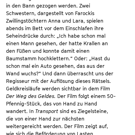
a
in den Bann gezogen werden. Zwei
t
l
Schwestern, dargestellt von Farockis
u
t
Zwillingstöchtern Anna und Lara, spielen
t
s
abends im Bett vor dem Einschlafen ihre
e
p
Seheindrücke durch: „Ich habe schon mal
.
r
einen Mann gesehen, der hatte Krallen an
V
i
den Füßen und konnte damit einen
.
n
Baumstamm hochklettern.“ Oder: „Hast du
g
schon mal ein Auto gesehen, das aus der
e
Wand wuchs?“ Und dann überrascht uns der
n
Regisseur mit der Auflösung dieses Rätsels.
Geldkreisläufe werden sichtbar in dem Film
Der Weg des Geldes.
Der Film folgt einem 50-
Pfennig-Stück, das von Hand zu Hand
wandert. In
Transport
sind es Ziegelsteine,
die von einer Hand zur nächsten
weitergereicht werden. Der Film zeigt auf,
wie sich die Beförderung von Lasten