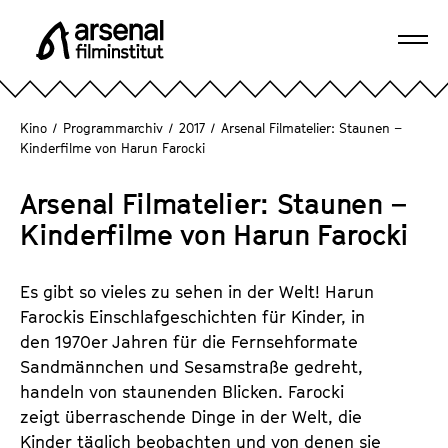
D
i
Navi
r
A
öffn
e
r
k
s
Kino
/
Programmarchiv
/
2017
/
Arsenal Filmatelier: Staunen –
t
e
Kinderfilme von Harun Farocki
z
n
u
a
Arsenal Filmatelier: Staunen –
m
l
Kinderfilme von Harun Farocki
S
F
e
i
i
Es gibt so vieles zu sehen in der Welt! Harun
l
t
Farockis Einschlafgeschichten für Kinder, in
m
e
den 1970er Jahren für die Fernsehformate
i
n
Sandmännchen und Sesamstraße gedreht,
n
i
handeln von staunenden Blicken. Farocki
s
n
zeigt überraschende Dinge in der Welt, die
t
h
Kinder täglich beobachten und von denen sie
i