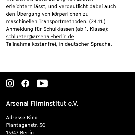
erleichtern lässt, und verdeutlicht dabei auch
den Übergang von körperlichen zu
maschinellen Transportmethoden. (24.11.)
Anmeldung für Schulklassen (ab 1. Klasse):
schlueter
@
arsenal-berlin.de
Teilnahme kostenfrei, in deutscher Sprache.
Zu
Zu
Zu
unserer
unserer
unserer
Arsenal Filminstitut e.V.
Instagram
Instagram
Instagram
Seite
Seite
Seite
Adresse Kino
Plantagenstr. 30
13347 Berlin