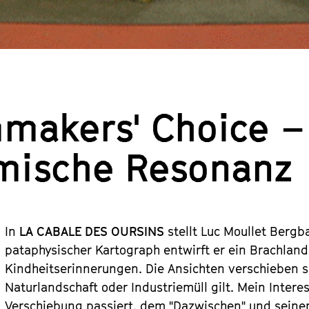
mmakers' Choice – 
mische Resonanz
In
LA CABALE DES OURSINS
stellt Luc Moullet Berg
pataphysischer Kartograph entwirft er ein Brachlan
Kindheitserinnerungen. Die Ansichten verschieben s
Naturlandschaft oder Industriemüll gilt. Mein Inter
Verschiebung passiert, dem "Dazwischen" und sein