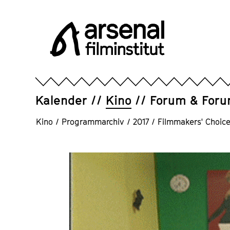
Direkt
zum
Seiteninhalt
springen
Arsenal
Filminstitut
e.V.
Kalender
Kino
Forum & For
Kino
/
Programmarchiv
/
2017
/
Filmmakers' Choice