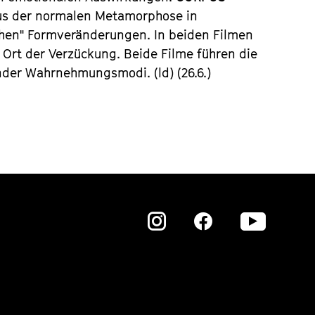
us der normalen Metamorphose in
chen" Formveränderungen. In beiden Filmen
er Ort der Verzückung. Beide Filme führen die
der Wahrnehmungsmodi. (ld) (26.6.)
Zu
Zu
Zu
unserer
unserer
unser
Instagram
Instagram
Insta
Seite
Seite
Seite