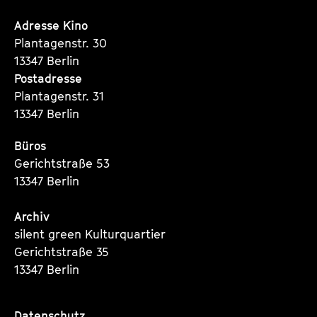
Instagram
Instagram
Instagram
Seite
Seite
Seite
Adresse Kino
Plantagenstr. 30
13347 Berlin
Postadresse
Plantagenstr. 31
13347 Berlin
Büros
Gerichtstraße 53
13347 Berlin
Archiv
silent green Kulturquartier
Gerichtstraße 35
13347 Berlin
Datenschutz