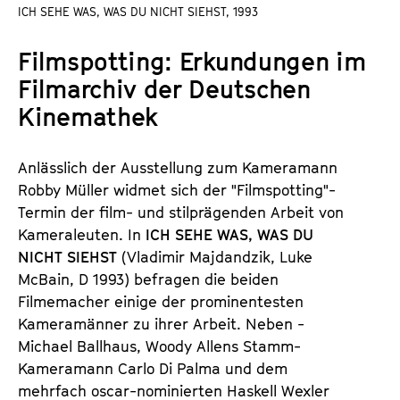
a
ICH SEHE WAS, WAS DU NICHT SIEHST, 1993
t
l
u
Filmspotting: Erkundungen im
t
t
s
Filmarchiv der Deutschen
e
p
.
Kinemathek
r
V
i
.
Anlässlich der Ausstellung zum Kameramann
n
Robby Müller widmet sich der "Filmspotting"-
g
Termin der film- und stilprägenden Arbeit von
e
Kameraleuten. In
ICH SEHE WAS, WAS DU
n
NICHT SIEHST
(Vladimir Majdandzik, Luke
McBain, D 1993) befragen die beiden
Filmemacher einige der prominentesten
Kameramänner zu ihrer Arbeit. Neben -
Michael Ballhaus, Woody Allens Stamm-
Kameramann Carlo Di Palma und dem
mehrfach oscar-nominierten Haskell Wexler