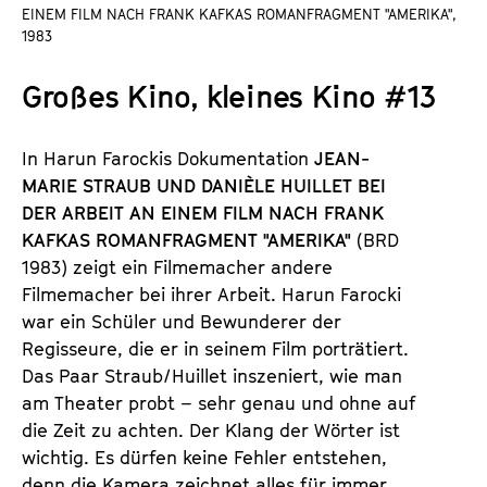
a
EINEM FILM NACH FRANK KAFKAS ROMANFRAGMENT "AMERIKA",
t
1983
l
u
t
t
Großes Kino, kleines Kino #13
s
e
p
.
r
In Harun Farockis Dokumentation
JEAN-
V
i
MARIE STRAUB UND DANIÈLE HUILLET BEI
.
n
DER ARBEIT AN EINEM FILM NACH FRANK
g
KAFKAS ROMANFRAGMENT "AMERIKA"
(BRD
e
1983) zeigt ein Filmemacher andere
n
Filmemacher bei ihrer Arbeit. Harun Farocki
war ein Schüler und Bewunderer der
Regisseure, die er in seinem Film porträtiert.
Das Paar Straub/Huillet inszeniert, wie man
am Theater probt – sehr genau und ohne auf
die Zeit zu achten. Der Klang der Wörter ist
wichtig. Es dürfen keine Fehler entstehen,
denn die Kamera zeichnet alles für immer