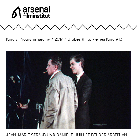
D
i
Navi
r
A
öffn
e
r
k
s
Kino
/
Programmarchiv
/
2017
/
Großes Kino, kleines Kino #13
t
e
z
n
u
a
m
l
S
F
e
i
i
l
t
m
e
i
n
n
i
s
n
t
h
JEAN-MARIE STRAUB UND DANIÈLE HUILLET BEI DER ARBEIT AN
i