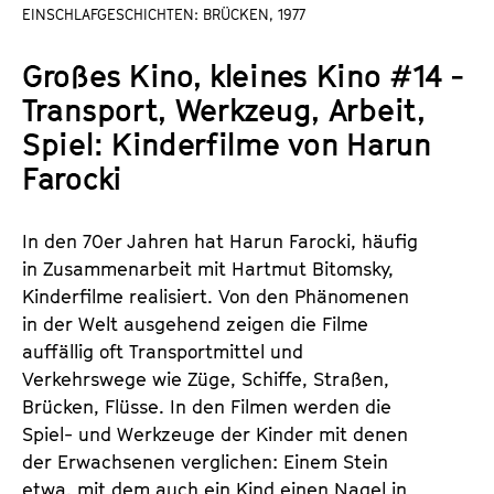
a
EINSCHLAFGESCHICHTEN: BRÜCKEN, 1977
t
l
u
Großes Kino, kleines Kino #14 -
t
t
s
Transport, Werkzeug, Arbeit,
e
p
.
Spiel: Kinderfilme von Harun
r
V
Farocki
i
.
n
g
In den 70er Jahren hat Harun Farocki, häufig
e
in Zusammenarbeit mit Hartmut Bitomsky,
n
Kinderfilme realisiert. Von den Phänomenen
in der Welt ausgehend zeigen die Filme
auffällig oft Transportmittel und
Verkehrswege wie Züge, Schiffe, Straßen,
Brücken, Flüsse. In den Filmen werden die
Spiel- und Werkzeuge der Kinder mit denen
der Erwachsenen verglichen: Einem Stein
etwa, mit dem auch ein Kind einen Nagel in