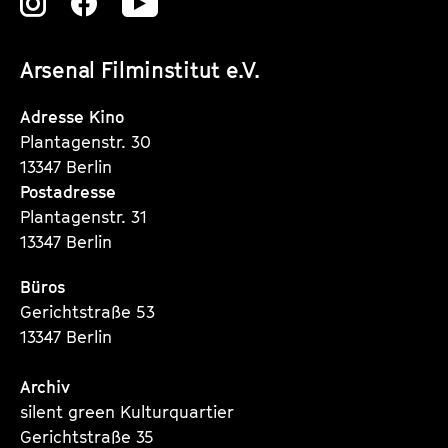
Zu
Zu
Zu
unserer
unserer
unserer
Arsenal Filminstitut e.V.
Instagram
Instagram
Instagram
Seite
Seite
Seite
Adresse Kino
Plantagenstr. 30
13347 Berlin
Postadresse
Plantagenstr. 31
13347 Berlin
Büros
Gerichtstraße 53
13347 Berlin
Archiv
silent green Kulturquartier
Gerichtstraße 35