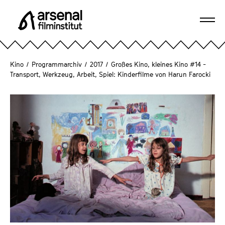
D
i
Navi
r
A
öffn
e
r
k
s
Kino
/
Programmarchiv
/
2017
/
Großes Kino, kleines Kino #14 -
t
e
Transport, Werkzeug, Arbeit, Spiel: Kinderfilme von Harun Farocki
z
n
u
a
m
l
S
F
e
i
i
l
t
m
e
i
n
n
i
s
n
t
h
i