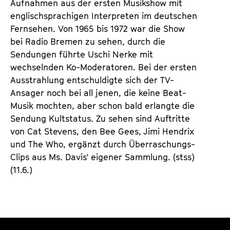
Aufnahmen aus der ersten Musikshow mit
a
t
englischsprachigen Interpreten im deutschen
l
u
Fernsehen. Von 1965 bis 1972 war die Show
t
t
bei Radio Bremen zu sehen, durch die
s
e
Sendungen führte Uschi Nerke mit
p
.
wechselnden Ko-Moderatoren. Bei der ersten
r
V
Ausstrahlung entschuldigte sich der TV-
i
.
Ansager noch bei all jenen, die keine Beat-
n
Musik mochten, aber schon bald erlangte die
g
Sendung Kultstatus. Zu sehen sind Auftritte
e
von Cat Stevens, den Bee Gees, Jimi Hendrix
n
und The Who, ergänzt durch Überraschungs-
Clips aus Ms. Davis' eigener Sammlung. (stss)
(11.6.)