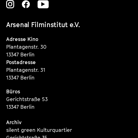
Zu
Zu
Zu
unserer
unserer
unserer
Arsenal Filminstitut e.V.
Instagram
Instagram
Instagram
Seite
Seite
Seite
Adresse Kino
Plantagenstr. 30
13347 Berlin
Postadresse
Plantagenstr. 31
13347 Berlin
Büros
Gerichtstraße 53
13347 Berlin
Archiv
silent green Kulturquartier
Gerichtstraße 35