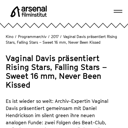
D
i
Navi
r
A
öffn
e
r
k
s
Kino
/
Programmarchiv
/
2017
/
Vaginal Davis präsentiert Rising
t
e
Stars, Falling Stars – Sweet 16 mm, Never Been Kissed
z
n
u
a
Vaginal Davis präsentiert
m
l
Rising Stars, Falling Stars –
S
F
Sweet 16 mm, Never Been
e
i
i
Kissed
l
t
m
e
i
Es ist wieder so weit: Archiv-Expertin Vaginal
n
n
Davis präsentiert gemeinsam mit Daniel
i
s
Hendrickson im silent green ihre neuen
n
t
analogen Funde: zwei Folgen des Beat-Club,
h
i