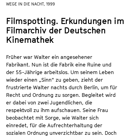
a
WEGE IN DIE NACHT, 1999
t
l
u
Filmspotting. Erkundungen im
t
t
s
Filmarchiv der Deutschen
e
p
.
Kinemathek
r
V
i
.
Früher war Walter ein angesehener
n
Fabrikant. Nun ist die Fabrik eine Ruine und
g
der 55-Jährige arbeitslos. Um seinem Leben
e
wieder einen „Sinn“ zu geben, zieht der
n
frustrierte Walter nachts durch Berlin, um für
Recht und Ordnung zu sorgen. Begleitet wird
er dabei von zwei Jugendlichen, die
respektvoll zu ihm aufschauen. Seine Frau
beobachtet mit Sorge, wie Walter sich
einredet, für die Aufrechterhaltung der
sozialen Ordnung unverzichtbar zu sein. Doch