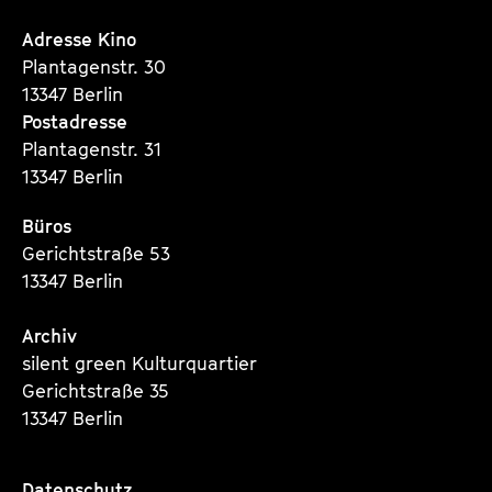
Instagram
Instagram
Instagram
Seite
Seite
Seite
Adresse Kino
Plantagenstr. 30
13347 Berlin
Postadresse
Plantagenstr. 31
13347 Berlin
Büros
Gerichtstraße 53
13347 Berlin
Archiv
silent green Kulturquartier
Gerichtstraße 35
13347 Berlin
Datenschutz