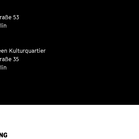
traße 53
lin
een Kulturquartier
traße 35
lin