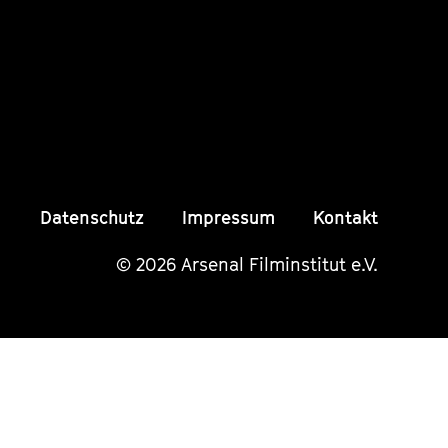
Instagram
Instagram
Insta
Seite
Seite
Seite
Datenschutz
Impressum
Kontakt
© 2026 Arsenal Filminstitut e.V.