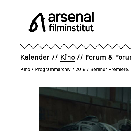
Direkt
zum
Seiteninhalt
springen
Arsenal
Filminstitut
e.V.
Kalender
Kino
Forum & For
Kino
/
Programmarchiv
/
2019
/
Berliner Premie