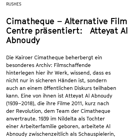
a
RUSHES
t
l
u
Cimatheque – Alternative Film
t
t
s
Centre präsentiert: Atteyat Al
e
p
.
Abnoudy
r
V
i
.
Die Kairoer Cimatheque beherbergt ein
n
besonderes Archiv: Filmschaffende
g
hinterlegen hier ihr Werk, wissend, dass es
e
nicht nur in sicheren Händen ist, sondern
n
auch an einem öffentlichen Diskurs teilhaben
kann. Eine von ihnen ist Atteyat Al Abnoudy
(1939–2018), die ihre Filme 2011, kurz nach
der Revolution, dem Team der Cimatheque
anvertraute. 1939 im Nildelta als Tochter
einer Arbeiterfamilie geboren, arbeitete Al
Abnoudy zwischenzeitlich als Schauspielerin,