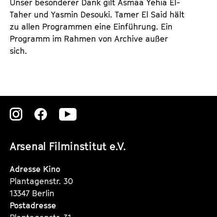
Unser besonderer Dank gilt Asmaa Yehia El-
Taher und Yasmin Desouki. Tamer El Said hält
zu allen Programmen eine Einführung. Ein
Programm im Rahmen von Archive außer
sich.
Zu
Zu
Zu
unserer
unserer
unserer
Arsenal Filminstitut e.V.
Instagram
Instagram
Instagram
Seite
Seite
Seite
Adresse Kino
Plantagenstr. 30
13347 Berlin
Postadresse