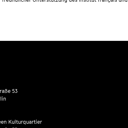
traße 53
lin
een Kulturquartier