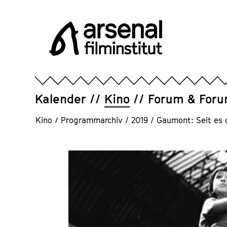
Direkt
zum
Seiteninhalt
springen
Arsenal
Filminstitut
e.V.
Kalender
Kino
Forum & For
Kino
/
Programmarchiv
/
2019
/
Gaumont: Seit es 