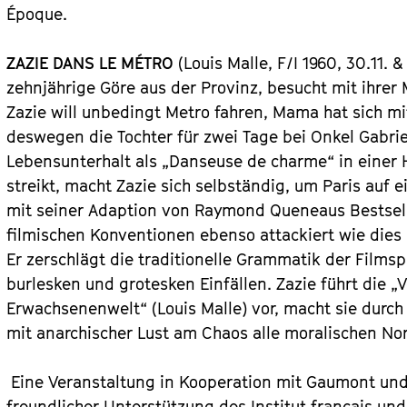
Époque.
ZAZIE DANS LE MÉTRO
(Louis Malle, F/I 1960, 30.11. 
zehnjährige Göre aus der Provinz, besucht mit ihrer 
Zazie will unbedingt Metro fahren, Mama hat sich m
deswegen die Tochter für zwei Tage bei Onkel Gabriel
Lebensunterhalt als „Danseuse de charme“ in einer 
streikt, macht Zazie sich selbständig, um Paris auf 
mit seiner Adaption von Raymond Queneaus Bestselle
filmischen Konventionen ebenso attackiert wie die
Er zerschlägt die traditionelle Grammatik der Films
burlesken und grotesken Einfällen. Zazie führt die 
Erwachsenenwelt“ (Louis Malle) vor, macht sie durch
mit anarchischer Lust am Chaos alle moralischen Nor
Eine Veranstaltung in Kooperation mit Gaumont und
freundlicher Unterstützung des Institut français und