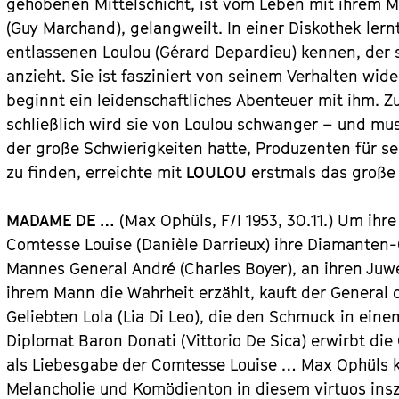
gehobenen Mittelschicht, ist vom Leben mit ihrem 
(Guy Marchand), gelangweilt. In einer Diskothek ler
entlassenen Loulou (Gérard Depardieu) kennen, der si
anzieht. Sie ist fasziniert von seinem Verhalten wid
beginnt ein leidenschaftliches Abenteuer mit ihm. Z
schließlich wird sie von Loulou schwanger – und mus
der große Schwierigkeiten hatte, Produzenten für se
zu finden, erreichte mit
LOULOU
erstmals das große
MADAME DE …
(Max Ophüls, F/I 1953, 30.11.) Um ihre
Comtesse Louise (Danièle Darrieux) ihre Diamanten-
Mannes General André (Charles Boyer), an ihren Juwel
ihrem Mann die Wahrheit erzählt, kauft der General 
Geliebten Lola (Lia Di Leo), die den Schmuck in eine
Diplomat Baron Donati (Vittorio De Sica) erwirbt die
als Liebesgabe der Comtesse Louise … Max Ophüls ko
Melancholie und Komödienton in diesem virtuos insz