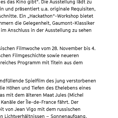
s das Kino gibt“. Die Ausstellung lädt zu
n und präsentiert u.a. originale Requisiten,
chnitte. Ein „Hackathon“-Workshop bietet
ehmern die Gelegenheit, Gaumont-Klassiker
n im Anschluss in der Ausstellung zu sehen
sischen Filmwoche vom 28. November bis 4.
schen Filmgeschichte sowie neueren
greiches Programm mit Titeln aus dem
bendfüllende Spielfilm des jung verstorbenen
die Höhen und Tiefen des Ehelebens eines
 das mit dem älteren Maat Jules (Michel
 Kanäle der Île-de-France fährt. Der
it von Jean Vigo mit dem russischen
n Lichtverhältnissen – Sonnenaufgang,