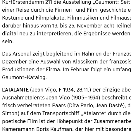
Kurfürstendamm 211 die Ausstellung „Gaumont: Seit e
einer Reise durch die Firmen- und Film-geschichte ei
Kostüme und Filmplakate, Filmmusiken und Filmauss
darüber hinaus vom 19. bis 25. November acht Teiln
digital neu zu interpretieren, die Ergebnisse werde
sein.
Das Arsenal zeigt begleitend im Rahmen der Franzö
Dezember eine Auswahl von Klassikern der französi
Produktionen der Firma. Im Februar folgt ein umfan
Gaumont-Katalog.
L’ATALANTE
(Jean Vigo, F 1934, 28.11.) Der einzige a
Ausnahmetalents Jean Vigo (1905–1934) beschreibt 
frisch verheirateten Paars (Dita Parlo, Jean Dasté),
Simon) auf dem Transportschiff „Atalante“ durch die
poetische Film ist der Höhepunkt der Zusammenarbe
Kameramann Boris Kaufman, der hier mit besondere