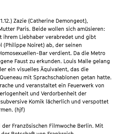
& 1.12.) Zazie (Catherine Demongeot),
Mutter Paris. Beide wollen sich amüsieren:
it ihrem Liebhaber verabredet und gibt
 (Philippe Noiret) ab, der seinen
Homosexuellen-Bar verdient. Da die Metro
eigene Faust zu erkunden. Louis Malle gelang
r ein visuelles Äquivalent, das die
s Queneau mit Sprachschablonen getan hatte.
prache und veranstaltet ein Feuerwerk von
„Verlogenheit und Verdorbenheit der
 subversive Komik lächerlich und verspottet
men. (hjf)
 der Französischen Filmwoche Berlin. Mit
 der Botschaft von Frankreich.