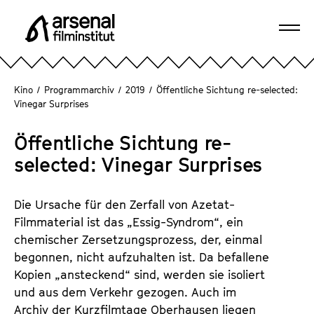
D
i
Navi
r
A
öffn
e
r
k
s
Kino
/
Programmarchiv
/
2019
/
Öffentliche Sichtung re-selected:
t
e
Vinegar Surprises
z
n
u
a
Öffentliche Sichtung re-
m
l
selected: Vinegar Surprises
S
F
e
i
i
Die Ursache für den Zerfall von Azetat-
l
t
Filmmaterial ist das „Essig-Syndrom“, ein
m
e
chemischer Zersetzungsprozess, der, einmal
i
n
begonnen, nicht aufzuhalten ist. Da befallene
n
i
Kopien „ansteckend“ sind, werden sie isoliert
s
n
und aus dem Verkehr gezogen. Auch im
t
h
Archiv der Kurzfilmtage Oberhausen liegen
i