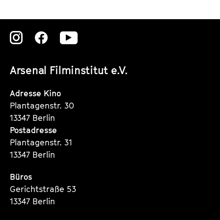
Zu
Zu
Zu
unserer
unserer
unserer
Arsenal Filminstitut e.V.
Instagram
Instagram
Instagram
Seite
Seite
Seite
Adresse Kino
Plantagenstr. 30
13347 Berlin
Postadresse
Plantagenstr. 31
13347 Berlin
Büros
Gerichtstraße 53
13347 Berlin