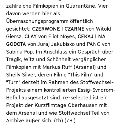
a
zahlreiche Filmkopien in Quarantäne. Vier
t
l
davon werden hier als
u
t
Überraschungsprogramm öffentlich
t
s
gesichtet:
CZERWONE I CZARNE
von Witold
e
p
Giersz,
CLAY
von Eliot Noyes,
ČEKAJ Í NA
.
r
GODOTA
von Juraj Jakubisko und PANC von
V
i
Sabina Pop. Im Anschluss ein Gespräch über
.
n
Tragik, Witz und Schönheit vergänglicher
g
Filmkopien mit Markus Ruff (Arsenal) und
e
Shelly Silver, deren Filme "This Film" und
n
"Turn" derzeit im Rahmen des Stoffwechsel-
Projekts einem kontrollierten Essig-Syndrom-
Befall ausgesetzt sind. re-selected ist ein
Projekt der Kurzfilmtage Oberhausen mit
dem Arsenal und wie Stoffwechsel Teil von
Archive außer sich. (th) (7.8.)