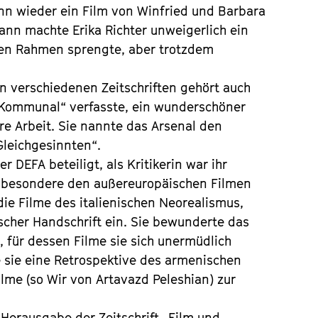
enn wieder ein Film von Winfried und Barbara
dann machte Erika Richter unweigerlich ein
den Rahmen sprengte, aber trotzdem
in verschiedenen Zeitschriften gehört auch
ma Kommunal“ verfasste, ein wunderschöner
e Arbeit. Sie nannte das Arsenal den
Gleichgesinnten“.
r DEFA beteiligt, als Kritikerin war ihr
insbesondere den außereuropäischen Filmen
die Filme des italienischen Neorealismus,
ischer Handschrift ein. Sie bewunderte das
für dessen Filme sie sich unermüdlich
 sie eine Retrospektive des armenischen
lme (so Wir von Artavazd Peleshian) zur
 Herausgabe der Zeitschrift „Film und