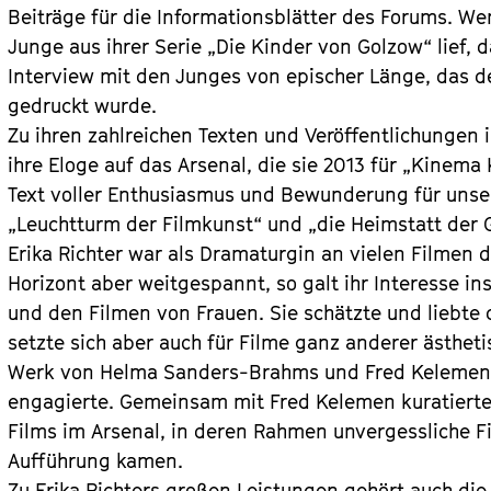
Beiträge für die Informationsblätter des Forums. W
Junge aus ihrer Serie „Die Kinder von Golzow“ lief, 
Interview mit den Junges von epischer Länge, das 
gedruckt wurde.
Zu ihren zahlreichen Texten und Veröffentlichungen 
ihre Eloge auf das Arsenal, die sie 2013 für „Kine
Text voller Enthusiasmus und Bewunderung für unser
„Leuchtturm der Filmkunst“ und „die Heimstatt der 
Erika Richter war als Dramaturgin an vielen Filmen de
Horizont aber weitgespannt, so galt ihr Interesse 
und den Filmen von Frauen. Sie schätzte und liebte 
setzte sich aber auch für Filme ganz anderer ästhet
Werk von Helma Sanders-Brahms und Fred Kelemen, 
engagierte. Gemeinsam mit Fred Kelemen kuratierte
Films im Arsenal, in deren Rahmen unvergessliche Fi
Aufführung kamen.
Zu Erika Richters großen Leistungen gehört auch die