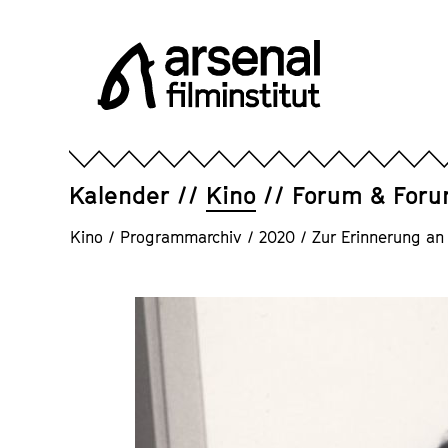
Direkt
zum
Seiteninhalt
springen
Arsenal
Filminstitut
e.V.
Kalender
Kino
Forum & For
Kino
/
Programmarchiv
/
2020
/
Zur Erinnerung an 