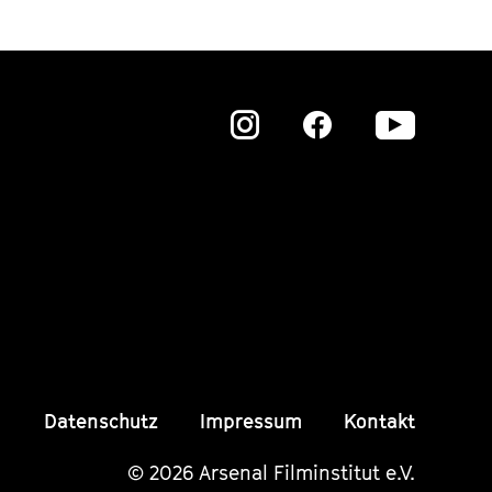
Zu
Zu
Zu
unserer
unserer
unser
Instagram
Instagram
Insta
Seite
Seite
Seite
Datenschutz
Impressum
Kontakt
© 2026 Arsenal Filminstitut e.V.