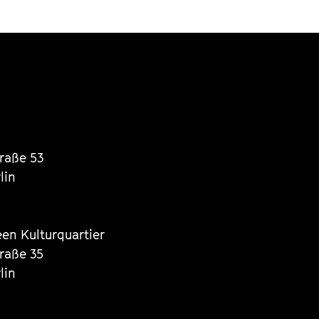
traße 53
lin
een Kulturquartier
traße 35
lin