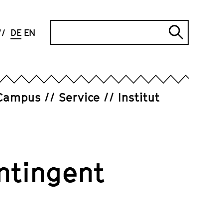
Suche
DE
EN
Suche
abschi
Campus
Service
Institut
ntingent