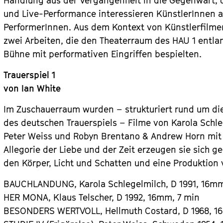
Handlung aus der Vergangenheit in die Gegenwart,
und Live-Performance interessieren KünstlerInnen 
PerformerInnen. Aus dem Kontext von Künstlerfilm
zwei Arbeiten, die den Theaterraum des HAU 1 entl
Bühne mit performativen Eingriffen bespielten.
Trauerspiel 1
von Ian White
Im Zuschauerraum wurden – strukturiert rund um di
des deutschen Trauerspiels – Filme von Karola Schle
Peter Weiss und Robyn Brentano & Andrew Horn mit 
Allegorie der Liebe und der Zeit erzeugen sie sich ge
den Körper, Licht und Schatten und eine Produktion vo
BAUCHLANDUNG, Karola Schlegelmilch, D 1991, 16mm
HER MONA, Klaus Telscher, D 1992, 16mm, 7 min
BESONDERS WERTVOLL, Hellmuth Costard, D 1968, 1