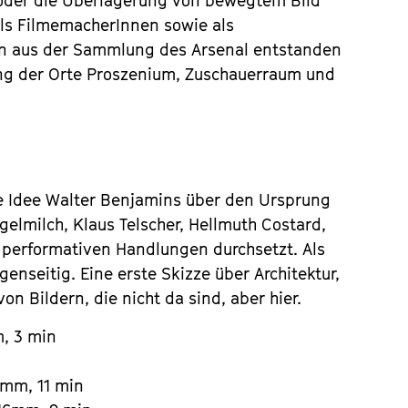
 oder die Überlagerung von bewegtem Bild
als FilmemacherInnen sowie als
en aus der Sammlung des Arsenal entstanden
ang der Orte Proszenium, Zuschauerraum und
e Idee Walter Benjamins über den Ursprung
gelmilch, Klaus Telscher, Hellmuth Costard,
performativen Handlungen durchsetzt. Als
genseitig. Eine erste Skizze über Architektur,
n Bildern, die nicht da sind, aber hier.
, 3 min
6mm, 11 min