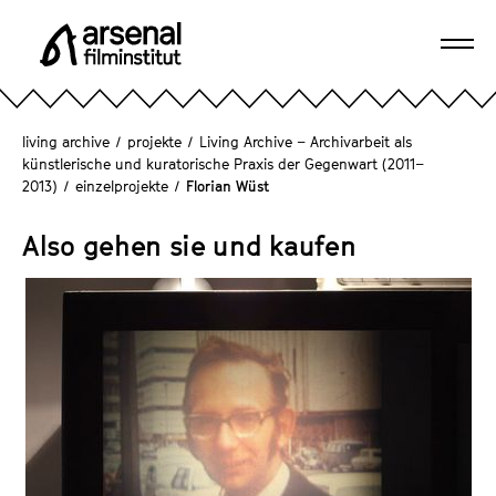
D
i
Navi
r
A
öffn
e
r
k
s
living archive
/
projekte
/
Living Archive – Archivarbeit als
t
e
künstlerische und kuratorische Praxis der Gegenwart (2011–
z
2013)
/
einzelprojekte
/
Florian Wüst
n
u
a
m
Also gehen sie und kaufen
l
S
F
e
i
i
l
t
m
e
i
n
n
i
s
n
t
h
i