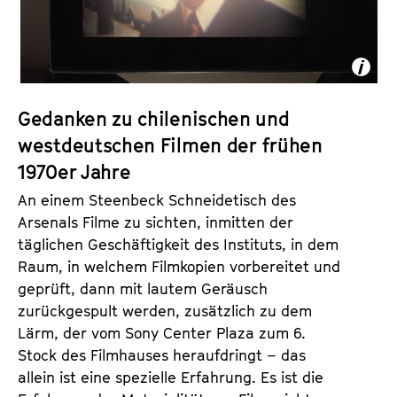
a
t
l
u
t
t
s
e
p
.
Gedanken zu chilenischen und
r
V
westdeutschen Filmen der frühen
i
.
n
1970er Jahre
g
An einem Steenbeck Schneidetisch des
e
Arsenals Filme zu sichten, inmitten der
n
täglichen Geschäftigkeit des Instituts, in dem
Raum, in welchem Filmkopien vorbereitet und
geprüft, dann mit lautem Geräusch
zurückgespult werden, zusätzlich zu dem
Lärm, der vom Sony Center Plaza zum 6.
Stock des Filmhauses heraufdringt – das
allein ist eine spezielle Erfahrung. Es ist die