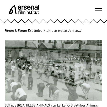
D
i
Navi
r
A
öffn
e
r
k
s
Forum & Forum Expanded
/
„In den ersten Jahren…“
t
e
z
n
u
a
m
l
S
F
e
i
i
l
t
m
e
i
n
n
i
s
n
t
h
Still aus BREATHLESS ANIMALS von Lei Lei © Breathless Animals
i