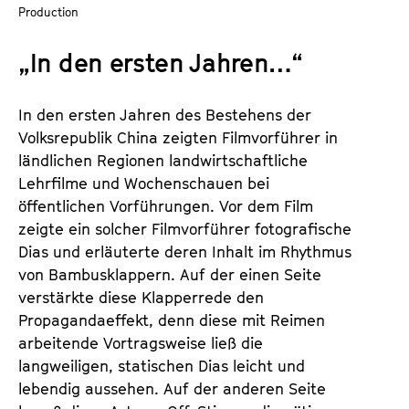
a
Production
t
l
u
„In den ersten Jahren…“
t
t
s
e
p
.
In den ersten Jahren des Bestehens der
r
V
Volksrepublik China zeigten Filmvorführer in
i
.
ländlichen Regionen landwirtschaftliche
n
Lehrfilme und Wochenschauen bei
g
öffentlichen Vorführungen. Vor dem Film
e
zeigte ein solcher Filmvorführer fotografische
n
Dias und erläuterte deren Inhalt im Rhythmus
von Bambusklappern. Auf der einen Seite
verstärkte diese Klapperrede den
Propagandaeffekt, denn diese mit Reimen
arbeitende Vortragsweise ließ die
langweiligen, statischen Dias leicht und
lebendig aussehen. Auf der anderen Seite