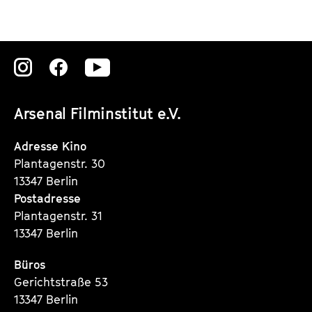
Zu
Zu
Zu
unserer
unserer
unserer
Arsenal Filminstitut e.V.
Instagram
Instagram
Instagram
Seite
Seite
Seite
Adresse Kino
Plantagenstr. 30
13347 Berlin
Postadresse
Plantagenstr. 31
13347 Berlin
Büros
Gerichtstraße 53
13347 Berlin