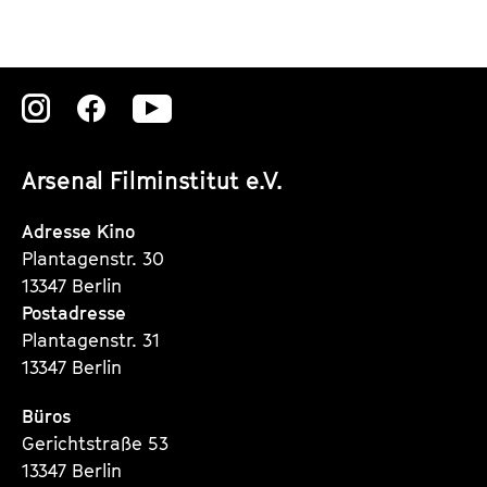
Zu
Zu
Zu
unserer
unserer
unserer
Arsenal Filminstitut e.V.
Instagram
Instagram
Instagram
Seite
Seite
Seite
Adresse Kino
Plantagenstr. 30
13347 Berlin
Postadresse
Plantagenstr. 31
13347 Berlin
Büros
Gerichtstraße 53
13347 Berlin