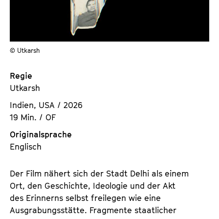
a
t
l
u
t
t
s
e
© Utkarsh
p
.
r
V
Regie
i
.
Utkarsh
n
g
Indien, USA / 2026
e
19 Min. / OF
n
Originalsprache
Englisch
Der Film nähert sich der Stadt Delhi als einem
Ort, den Geschichte, Ideologie und der Akt
des Erinnerns selbst freilegen wie eine
Ausgrabungsstätte. Fragmente staatlicher