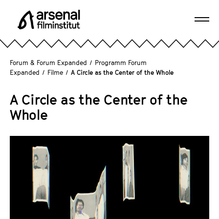
D
i
Navi
r
A
öffn
e
r
k
s
Forum & Forum Expanded
/
Programm Forum
t
e
Expanded
/
Filme
/
A Circle as the Center of the Whole
z
n
u
a
A Circle as the Center of the
m
l
Whole
S
F
e
i
i
l
t
m
e
i
n
n
i
s
n
t
h
i