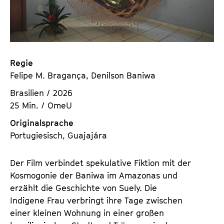
a
t
l
u
t
t
s
e
p
.
Regie
r
V
Felipe M. Bragança, Denilson Baniwa
i
.
Brasilien / 2026
n
25 Min. / OmeU
g
e
Originalsprache
n
Portugiesisch, Guajajára
Der Film verbindet spekulative Fiktion mit der
Kosmogonie der Baniwa im Amazonas und
erzählt die Geschichte von Suely. Die
Indigene Frau verbringt ihre Tage zwischen
einer kleinen Wohnung in einer großen