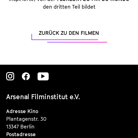
den dritten Teil bildet
ZURÜCK ZU DEN FILMEN
Zu
Zu
Zu
unserer
unserer
unserer
Arsenal Filminstitut e.V.
Instagram
Instagram
Instagram
Seite
Seite
Seite
Adresse Kino
Plantagenstr. 30
13347 Berlin
Postadresse