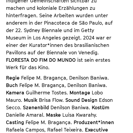
Indigener Gemeinschaften sichtbar zu
machen und koloniale Erzählungen zu
hinterfragen. Seine Arbeiten wurden unter
anderem in der Pinacoteca de São Paulo, auf
der 22. Sydney Biennale und im Getty
Museum in Los Angeles gezeigt. 2024 war er
einer der Kurator*innen des brasilianischen
Pavillons auf der Biennale von Venedig.
FLORESTA DO FIM DO MUNDO
ist sein erstes
Werk für das Kino.
Regie
Felipe M. Bragança, Denilson Baniwa.
Buch
Felipe M. Bragança, Denilson Baniwa.
Kamera
Guilherme Tostes.
Montage
Lobo
Mauro.
Musik
Brisa Flow.
Sound Design
Edson
Secco.
Szenenbild
Denilson Baniwa.
Kostüm
Danielle Amaral.
Maske
Luisa Kwarahy.
Casting
Felipe M. Bragança.
Produzent*innen
Rafaela Campos, Rafael Teixeira.
Executive