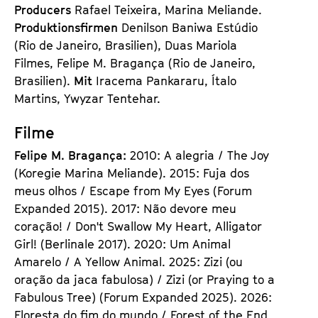
Producers
Rafael Teixeira, Marina Meliande.
Produktionsfirmen
Denilson Baniwa Estúdio
(Rio de Janeiro, Brasilien), Duas Mariola
Filmes, Felipe M. Bragança (Rio de Janeiro,
Brasilien).
Mit
Iracema Pankararu, Ítalo
Martins, Ywyzar Tentehar.
Filme
Felipe M. Bragança:
2010: A alegria / The Joy
(Koregie Marina Meliande). 2015: Fuja dos
meus olhos / Escape from My Eyes (Forum
Expanded 2015). 2017: Não devore meu
coração! / Don't Swallow My Heart, Alligator
Girl! (Berlinale 2017). 2020: Um Animal
Amarelo / A Yellow Animal. 2025: Zizi (ou
oração da jaca fabulosa) / Zizi (or Praying to a
Fabulous Tree) (Forum Expanded 2025). 2026:
Floresta do fim do mundo / Forest of the End