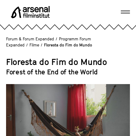
D
i
Navi
r
A
öffn
e
r
k
s
Forum & Forum Expanded
/
Programm Forum
t
e
Expanded
/
Filme
/
Floresta do Fim do Mundo
z
n
u
a
Floresta do Fim do Mundo
m
l
Forest of the End of the World
S
F
e
i
i
l
t
m
e
i
n
n
i
s
n
t
h
i