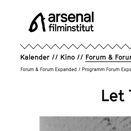
Direkt
zum
Seiteninhalt
springen
Arsenal
Filminstitut
e.V.
Kalender
Kino
Forum & For
Forum & Forum Expanded
/
Programm Forum Exp
Let