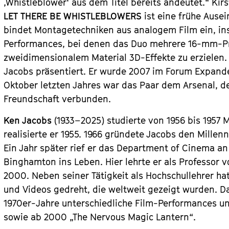
,Whistleblower‘ aus dem Titel bereits andeutet.“ Kirs
LET THERE BE WHISTLEBLOWERS
ist eine frühe Ause
bindet Montagetechniken aus analogem Film ein, i
Performances, bei denen das Duo mehrere 16-mm-Pr
zweidimensionalem Material 3D-Effekte zu erzielen.
Jacobs präsentiert. Er wurde 2007 im Forum Expande
Oktober letzten Jahres war das Paar dem Arsenal,
Freundschaft verbunden.
Ken Jacobs
(1933–2025) studierte von 1956 bis 1957 
realisierte er 1955. 1966 gründete Jacobs den Millen
Ein Jahr später rief er das Department of Cinema an
Binghamton ins Leben. Hier lehrte er als Professor v
2000. Neben seiner Tätigkeit als Hochschullehrer ha
und Videos gedreht, die weltweit gezeigt wurden. Dar
1970er-Jahre unterschiedliche Film-Performances un
sowie ab 2000 „The Nervous Magic Lantern“.