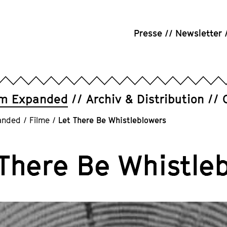
Presse
Newsletter
um Expanded
Archiv & Distribution
anded
/
Filme
/
Let There Be Whistleblowers
 There Be Whistle