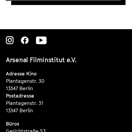
#
3
V
i
d
Zu
Zu
Zu
e
o
unserer
unserer
unserer
d
Arsenal Filminstitut e.V.
Instagram
Instagram
Instagram
o
Seite
Seite
Seite
Adresse Kino
k
Plantagenstr. 30
u
13347 Berlin
m
Postadresse
e
Plantagenstr. 31
n
13347 Berlin
t
a
Büros
Gerichtstraße 53