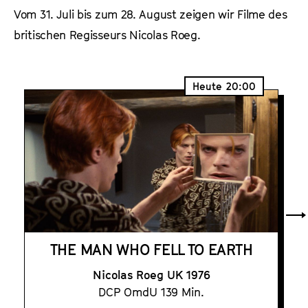
a
Vom 31. Juli bis zum 28. August zeigen wir Filme des
t
l
u
britischen Regisseurs Nicolas Roeg.
t
t
s
e
p
.
Heute
20:00
r
V
i
.
n
g
e
n
THE MAN WHO FELL TO EARTH
Nicolas Roeg UK 1976
DCP OmdU 139 Min.