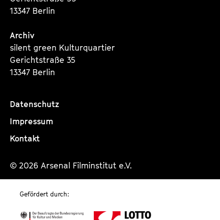
t
13347 Berlin
i
o
Archiv
n
silent green Kulturquartier
Gerichtstraße 35
13347 Berlin
Datenschutz
Impressum
Kontakt
© 2026 Arsenal Filminstitut e.V.
Gefördert durch: