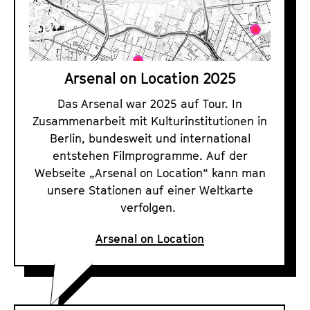
l
o
n
L
Arsenal on Location 2025
o
c
Das Arsenal war 2025 auf Tour. In
Zusammenarbeit mit Kulturinstitutionen in
a
Berlin, bundesweit und international
t
entstehen Filmprogramme. Auf der
i
Webseite „Arsenal on Location“ kann man
o
unsere Stationen auf einer Weltkarte
n
verfolgen.
2
0
Arsenal on Location
2
5