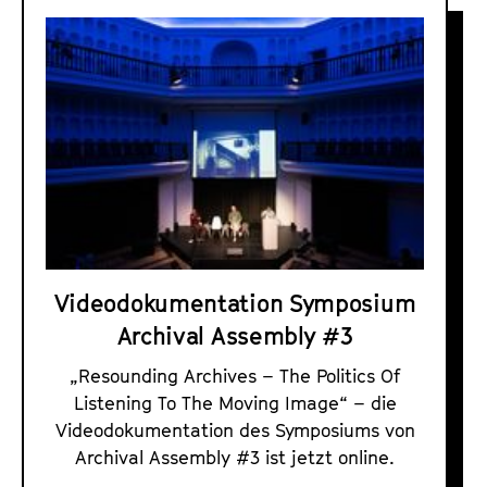
A
r
c
h
i
v
a
l
A
s
Videodokumentation Symposium
s
Archival Assembly #3
e
m
„Resounding Archives – The Politics Of
b
Listening To The Moving Image“ – die
l
Videodokumentation des Symposiums von
y
Archival Assembly #3 ist jetzt online.