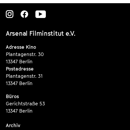
Zu
Zu
Zu
unserer
unserer
unserer
Arsenal Filminstitut e.V.
Instagram
Instagram
Instagram
Seite
Seite
Seite
Adresse Kino
Plantagenstr. 30
13347 Berlin
Postadresse
Plantagenstr. 31
13347 Berlin
Büros
Gerichtstraße 53
13347 Berlin
Archiv