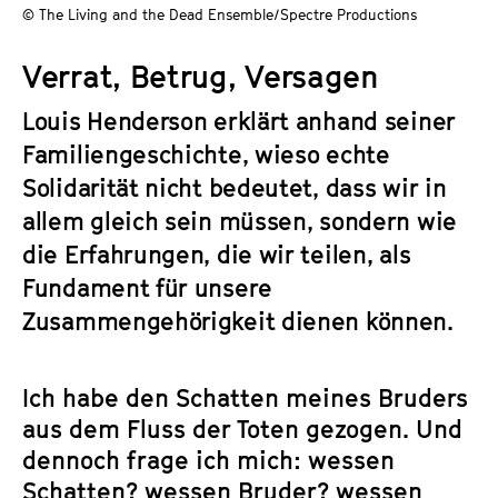
a
© The Living and the Dead Ensemble/Spectre Productions
t
l
u
Verrat, Betrug, Versagen
t
t
s
e
Louis Henderson erklärt anhand seiner
p
.
Familiengeschichte, wieso echte
r
V
i
Solidarität nicht bedeutet, dass wir in
.
n
allem gleich sein müssen, sondern wie
g
die Erfahrungen, die wir teilen, als
e
Fundament für unsere
n
Zusammengehörigkeit dienen können.
Ich habe den Schatten meines Bruders
aus dem Fluss der Toten gezogen. Und
dennoch frage ich mich: wessen
Schatten? wessen Bruder? wessen