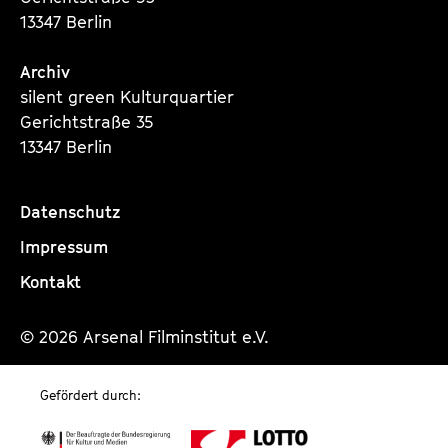
t
13347 Berlin
i
o
Archiv
n
silent green Kulturquartier
Gerichtstraße 35
13347 Berlin
Datenschutz
Impressum
Kontakt
© 2026 Arsenal Filminstitut e.V.
Gefördert durch: