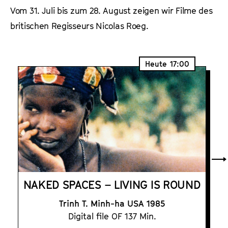
a
Vom 31. Juli bis zum 28. August zeigen wir Filme des
t
l
u
britischen Regisseurs Nicolas Roeg.
t
t
s
e
p
.
Heute
17:00
r
V
i
.
n
g
e
n
NAKED SPACES – LIVING IS ROUND
Trinh T. Minh-ha USA 1985
Digital file OF 137 Min.