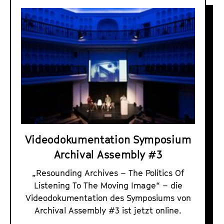
A
r
c
h
i
v
a
l
A
s
Videodokumentation Symposium
s
Archival Assembly #3
e
m
„Resounding Archives – The Politics Of
b
Listening To The Moving Image“ – die
l
Videodokumentation des Symposiums von
y
Archival Assembly #3 ist jetzt online.