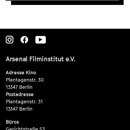
#
3
V
i
d
Zu
Zu
Zu
e
o
unserer
unserer
unserer
d
Arsenal Filminstitut e.V.
Instagram
Instagram
Instagram
o
Seite
Seite
Seite
Adresse Kino
k
Plantagenstr. 30
u
13347 Berlin
m
Postadresse
e
Plantagenstr. 31
n
13347 Berlin
t
a
Büros
Gerichtstraße 53