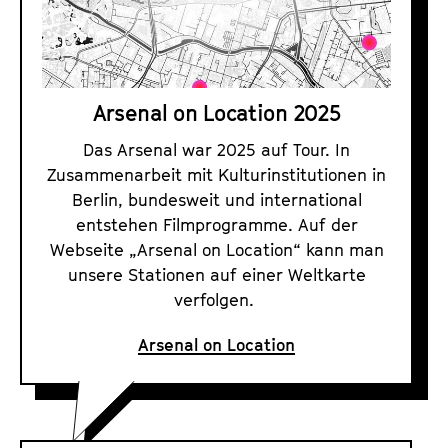
l
o
n
L
Arsenal on Location 2025
o
c
Das Arsenal war 2025 auf Tour. In
Zusammenarbeit mit Kulturinstitutionen in
a
Berlin, bundesweit und international
t
entstehen Filmprogramme. Auf der
i
Webseite „Arsenal on Location“ kann man
o
unsere Stationen auf einer Weltkarte
n
verfolgen.
2
0
Arsenal on Location
2
5