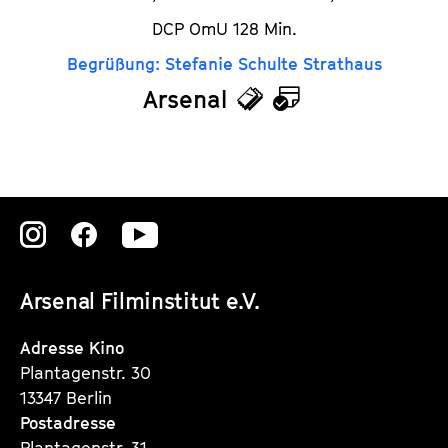
DCP OmU 128 Min.
Begrüßung: Stefanie Schulte Strathaus
Arsenal
T
K
i
a
c
l
k
e
Zu
Zu
Zu
e
n
unserer
unserer
unserer
t
d
Arsenal Filminstitut e.V.
Instagram
Instagram
Instagram
s
e
Seite
Seite
Seite
Adresse Kino
r
Plantagenstr. 30
13347 Berlin
Postadresse
Plantagenstr. 31