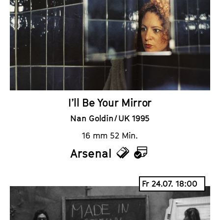
I’ll Be Your Mirror
Nan Goldin / UK 1995
16 mm 52 Min.
Arsenal
T
K
i
a
Fr 24.07. 18:00
c
l
k
e