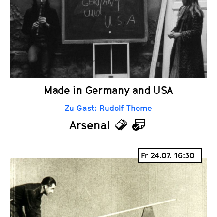
e
n
t
d
s
e
r
Made in Germany and USA
Zu Gast: Rudolf Thome
Arsenal
T
K
i
a
Fr 24.07. 16:30
c
l
k
e
e
n
t
d