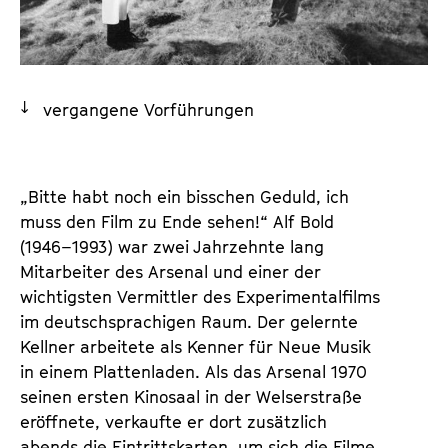
a
t
l
u
t
t
s
e
vergangene Vorführungen
p
.
r
V
i
.
n
„Bitte habt noch ein bisschen Geduld, ich 
g
muss den Film zu Ende sehen!“ Alf Bold 
e
(1946–1993) war zwei Jahrzehnte lang 
n
Mitarbeiter des Arsenal und einer der 
wichtigsten Vermittler des Experimentalfilms 
im deutschsprachigen Raum. Der gelernte 
Kellner arbeitete als Kenner für Neue Musik 
in einem Plattenladen. Als das Arsenal 1970 
seinen ersten Kinosaal in der Welserstraße 
eröffnete, verkaufte er dort zusätzlich 
abends die Eintrittskarten, um sich die Filme 