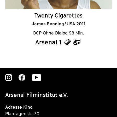
Twenty Cigarettes
James Benning / USA 2011
DCP Ohne Dialog 98 Min.
Arsenal 1
T
K
i
a
c
l
k
e
Zu
Zu
Zu
e
n
unserer
unserer
unserer
t
d
Arsenal Filminstitut e.V.
Instagram
Instagram
Instagram
s
e
Seite
Seite
Seite
Adresse Kino
r
Plantagenstr. 30