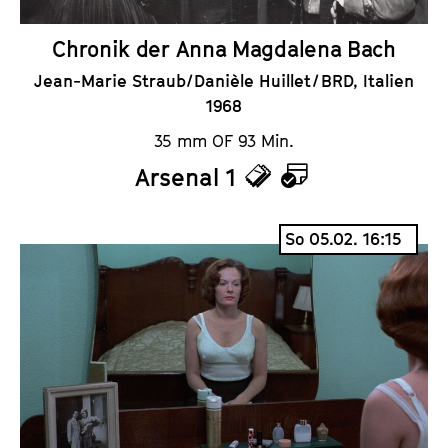
Chronik der Anna Magdalena Bach
Jean-Marie Straub/Danièle Huillet / BRD, Italien
1968
35 mm OF 93 Min.
Arsenal 1
T
K
i
a
So 05.02. 16:15
c
l
k
e
e
n
t
d
s
e
r