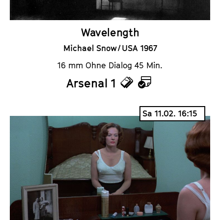
Wavelength
Michael Snow / USA 1967
16 mm Ohne Dialog 45 Min.
Arsenal 1
T
K
i
a
Sa 11.02. 16:15
c
l
k
e
e
n
t
d
s
e
r