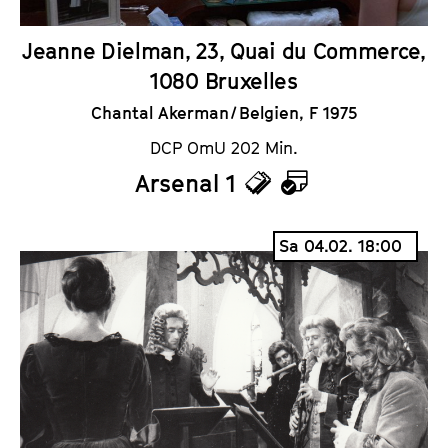
Jeanne Dielman, 23, Quai du Commerce,
1080 Bruxelles
Chantal Akerman / Belgien, F 1975
DCP OmU 202 Min.
Arsenal 1
T
K
i
a
Sa 04.02. 18:00
c
l
k
e
e
n
t
d
s
e
r