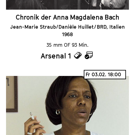
Chronik der Anna Magdalena Bach
Jean-Marie Straub/Danièle Huillet / BRD, Italien
1968
35 mm OF 93 Min.
Arsenal 1
T
K
i
a
Fr 03.02. 18:00
c
l
k
e
e
n
t
d
s
e
r