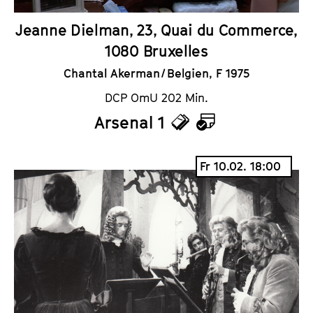
Jeanne Dielman, 23, Quai du Commerce,
1080 Bruxelles
Chantal Akerman / Belgien, F 1975
DCP OmU 202 Min.
Arsenal 1
T
K
i
a
Fr 10.02. 18:00
c
l
k
e
e
n
t
d
s
e
r