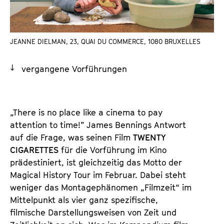
a
t
l
u
t
t
JEANNE DIELMAN, 23, QUAI DU COMMERCE, 1080 BRUXELLES
s
e
p
.
vergangene Vorführungen
r
V
i
.
n
g
„There is no place like a cinema to pay
e
attention to time!” James Bennings Antwort
n
auf die Frage, was seinen Film
TWENTY
CIGARETTES
für die Vorführung im Kino
prädestiniert, ist gleichzeitig das Motto der
Magical History Tour im Februar. Dabei steht
weniger das Montagephänomen „Filmzeit“ im
Mittelpunkt als vier ganz spezifische,
filmische Darstellungsweisen von Zeit und