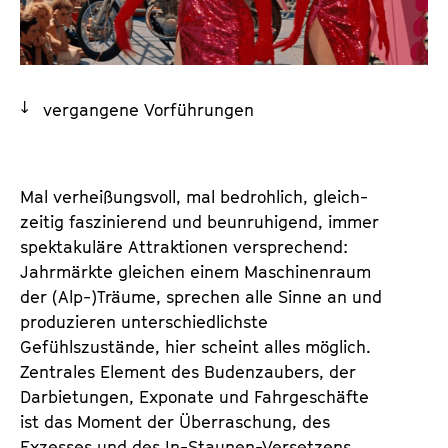
a
t
l
u
t
t
s
e
vergangene Vorführungen
p
.
r
V
i
.
n
Mal verheißungsvoll, mal bedrohlich, gleich­
g
zeitig faszinierend und beunruhigend, immer
e
spektakuläre Attraktionen versprechend:
n
Jahrmärkte gleichen einem Maschinenraum
der (Alp-)Träume, sprechen alle Sinne an und
produzieren unterschiedlichste
Gefühlszustände, hier scheint alles möglich.
Zentrales Element des Budenzaubers, der
Darbietungen, Exponate und Fahrgeschäfte
ist das Moment der Überraschung, des
Exzesses und des In-Staunen-Versetzens,