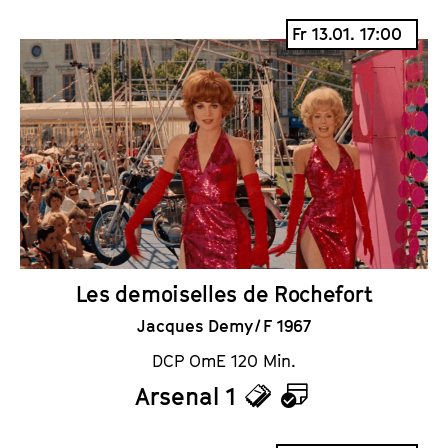
i
a
Fr 13.01. 17:00
c
l
k
e
e
n
t
d
s
e
r
Les demoiselles de Rochefort
Jacques Demy / F 1967
DCP OmE 120 Min.
Arsenal 1
T
K
i
a