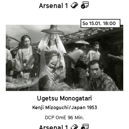
Arsenal 1
T
K
i
a
So 15.01. 18:00
c
l
k
e
e
n
t
d
s
e
r
Ugetsu Monogatari
Kenji Mizoguchi / Japan 1953
DCP OmE 96 Min.
Arsenal 1