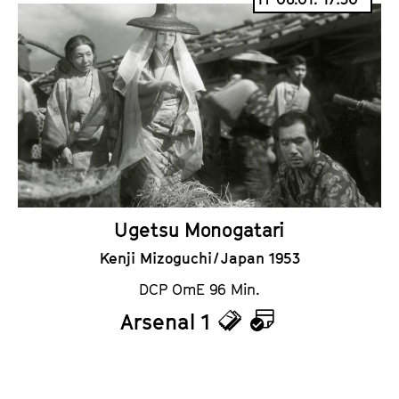
c
l
k
e
e
n
t
d
s
e
r
Ugetsu Monogatari
Kenji Mizoguchi / Japan 1953
DCP OmE 96 Min.
Arsenal 1
T
K
i
a
c
l