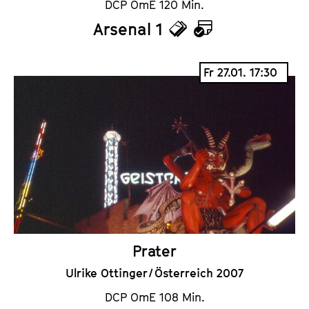
DCP OmE 120 Min.
Arsenal 1
T
K
i
a
Fr 27.01. 17:30
c
l
k
e
e
n
t
d
s
e
r
Prater
Ulrike Ottinger / Österreich 2007
DCP OmE 108 Min.