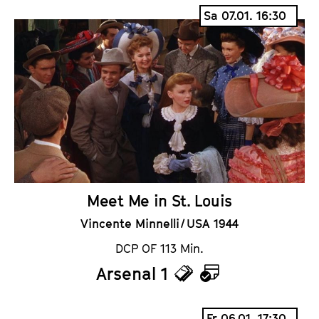
i
a
Sa 07.01. 16:30
c
l
k
e
e
n
t
d
s
e
r
Meet Me in St. Louis
Vincente Minnelli / USA 1944
DCP OF 113 Min.
Arsenal 1
T
K
i
a
Fr 06.01. 17:30