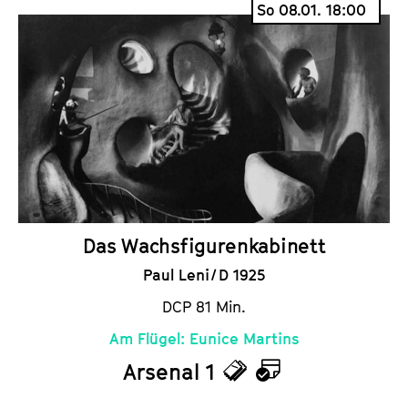
So 08.01. 18:00
c
l
k
e
e
n
t
d
s
e
r
Das Wachsfigurenkabinett
Paul Leni / D 1925
DCP 81 Min.
Am Flügel: Eunice Martins
Arsenal 1
T
K