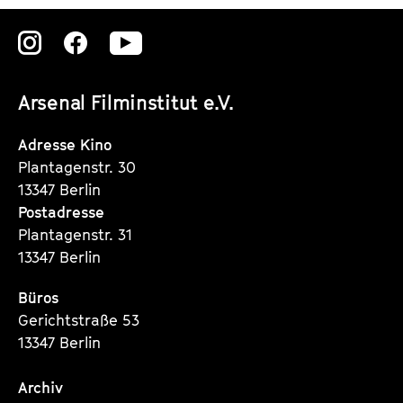
k
e
Zu
Zu
Zu
e
n
unserer
unserer
unserer
t
d
Arsenal Filminstitut e.V.
Instagram
Instagram
Instagram
s
e
Seite
Seite
Seite
Adresse Kino
r
Plantagenstr. 30
13347 Berlin
Postadresse
Plantagenstr. 31
13347 Berlin
Büros
Gerichtstraße 53
13347 Berlin
Archiv