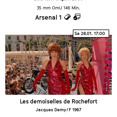
35 mm OmU 146 Min.
Arsenal 1
T
K
i
a
Sa 28.01. 17:00
c
l
k
e
e
n
t
d
s
e
r
Les demoiselles de Rochefort
Jacques Demy / F 1967