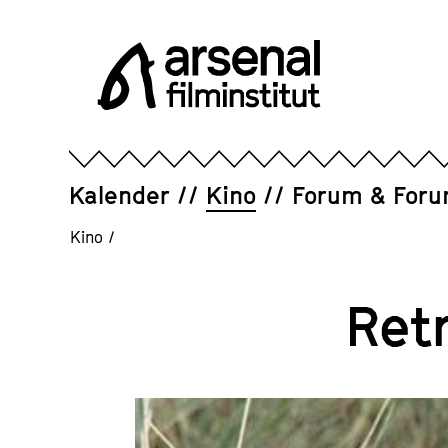
Direkt
zum
Seiteninhalt
springen
Arsenal
Filminstitut
e.V.
Kalender
Kino
Forum & For
Kino
/
Ret