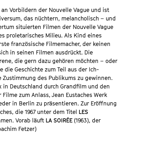
h an Vorbildern der Nouvelle Vague und ist 
iversum, das nüchtern, melancholisch – und 
ertum situierten Filmen der Nouvelle Vague 
 proletarisches Milieu. Als Kind eines 
ste französische Filmemacher, der keinen 
ch in seinen Filmen ausdrückt. Die 
orene, die gern dazu gehören möchten – oder 
e die Geschichte zum Teil aus der Ich-
die Zustimmung des Publikums zu gewinnen.
 in Deutschland durch Grandfilm und den 
 Filme zum Anlass, Jean Eustaches Werk 
der in Berlin zu präsentieren. Zur Eröffnung 
hes, die 1967 unter dem Titel 
LES 
men. Vorab läuft 
LA SOIRÉE
 (1963), der 
achim Fetzer)