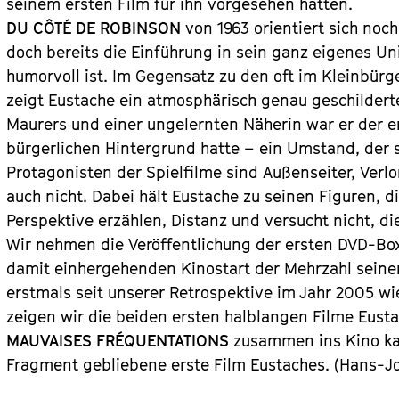
seinem ersten Film für ihn vorgesehen hatten.
DU CÔTÉ DE ROBINSON
 von 1963 orientiert sich noc
doch bereits die Einführung in sein ganz eigenes Un
humorvoll ist. Im Gegensatz zu den oft im Kleinbürg
zeigt Eustache ein atmosphärisch genau geschildertes
Maurers und einer ungelernten Näherin war er der er
bürgerlichen Hintergrund hatte – ein Umstand, der si
Protagonisten der Spielfilme sind Außenseiter, Verl
auch nicht. Dabei hält Eustache zu seinen Figuren, di
Perspektive erzählen, Distanz und versucht nicht, 
Wir nehmen die Veröffentlichung der ersten DVD-Box
damit einhergehenden Kinostart der Mehrzahl seiner
erstmals seit unserer Retrospektive im Jahr 2005 wie
zeigen wir die beiden ersten halblangen Filme Eustac
MAUVAISES FRÉQUENTATIONS
 zusammen ins Kino ka
Fragment gebliebene erste Film Eustaches. 
(Hans-Jo