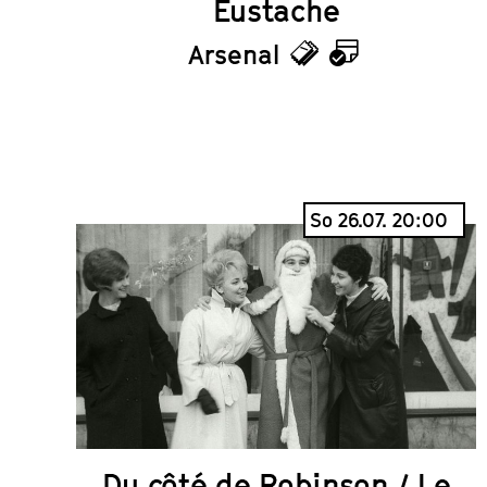
Eustache
Arsenal
Tickets
Kalender
So 26.07. 20:00
Du côté de Robinson / Le