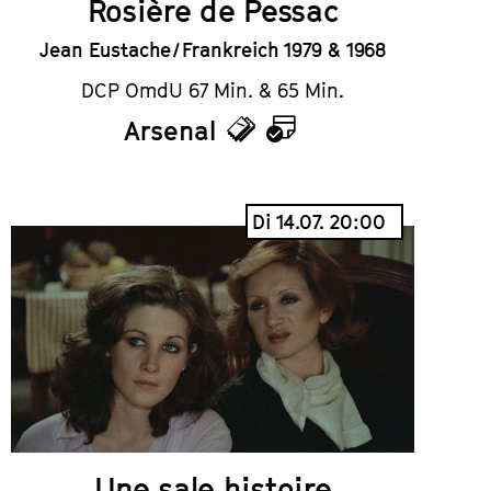
Rosière de Pessac
Jean Eustache / Frankreich 1979 & 1968
DCP OmdU 67 Min. & 65 Min.
Arsenal
Tickets
Kalender
Di 14.07. 20:00
Une sale histoire