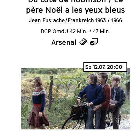
père Noël a les yeux bleus
Jean Eustache / Frankreich 1963 / 1966
DCP OmdU 42 Min. / 47 Min.
Arsenal
Tickets
Kalender
So 12.07. 20:00