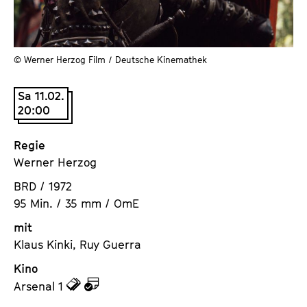
a
t
l
u
t
t
s
© Werner Herzog Film / Deutsche Kinemathek
e
p
.
r
Sa 11.02.
V
20:00
i
.
n
Regie
g
Werner Herzog
e
n
BRD / 1972
95 Min. / 35 mm / OmE
mit
Klaus Kinki, Ruy Guerra
Kino
z
z
Arsenal 1
u
u