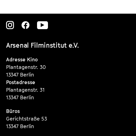
Zu
Zu
Zu
unserer
unserer
unserer
Arsenal Filminstitut e.V.
Instagram
Instagram
Instagram
Seite
Seite
Seite
Adresse Kino
Plantagenstr. 30
13347 Berlin
Postadresse
Plantagenstr. 31
13347 Berlin
Büros
Gerichtstraße 53
13347 Berlin