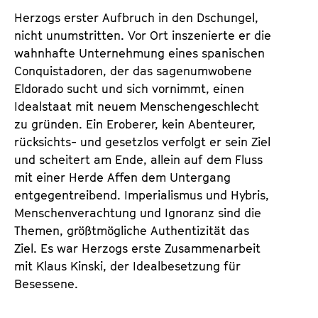
d
d
Herzogs erster Aufbruch in den Dschungel,
e
e
nicht unumstritten. Vor Ort inszenierte er die
n
m
wahnhafte Unternehmung eines spanischen
T
K
Conquistadoren, der das sagenumwobene
i
a
Eldorado sucht und sich vornimmt, einen
c
l
Idealstaat mit neuem Menschengeschlecht
k
e
zu gründen. Ein Eroberer, kein Abenteurer,
e
n
rücksichts- und gesetzlos verfolgt er sein Ziel
t
d
und scheitert am Ende, allein auf dem Fluss
s
e
mit einer Herde Affen dem Untergang
r
entgegentreibend. Imperialismus und Hybris,
Menschenverachtung und Ignoranz sind die
Themen, größtmögliche Authentizität das
Ziel. Es war Herzogs erste Zusammenarbeit
mit Klaus Kinski, der Idealbesetzung für
Besessene.