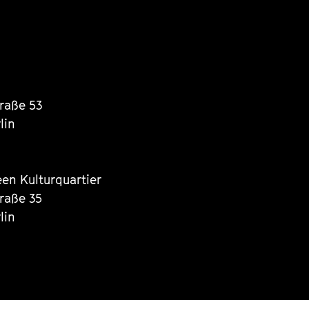
traße 53
lin
een Kulturquartier
traße 35
lin