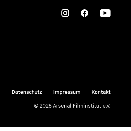
Zu
Zu
Zu
unserer
unserer
unser
Instagram
Instagram
Insta
Seite
Seite
Seite
Datenschutz
Impressum
Kontakt
© 2026 Arsenal Filminstitut e.V.