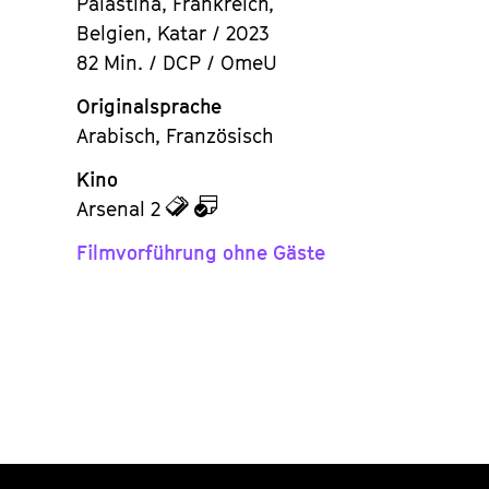
Palästina, Frankreich,
Belgien, Katar / 2023
82 Min. / DCP / OmeU
Originalsprache
Arabisch, Französisch
Kino
zu
zu
Arsenal 2
den
dem
Filmvorführung ohne Gäste
Tickets
Kalender