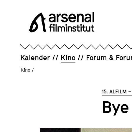
Direkt
zum
Seiteninhalt
springen
Arsenal
Filminstitut
e.V.
Kalender
Kino
Forum & For
Kino
/
15. ALFILM –
Bye