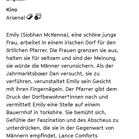
Kino
z
z
Arsenal
u
u
d
d
Emily (Siobhan McKenna), eine schöne junge
e
e
Frau, arbeitet in einem irischen Dorf für den
n
m
örtlichen Pfarrer. Die Frauen grenzen sie aus,
T
K
halten sie für seltsam und sind der Meinung,
i
a
sie würde die Männer verunsichern. Als der
c
l
Jahrmarktsboxer Dan versucht, sie zu
k
e
verführen, verunstaltet Emily sein Gesicht
e
n
mit ihren Fingernägeln. Der Pfarrer gibt dem
t
d
Druck der Dorfbewohner*innen nach und
s
e
vermittelt Emily eine Stelle auf einem
r
Bauernhof in Yorkshire. Sie bemüht sich,
Gefühle der Faszination und des Abscheus zu
unterdrücken, die sie in der Gegenwart von
Männern empfindet. Lance Comforts