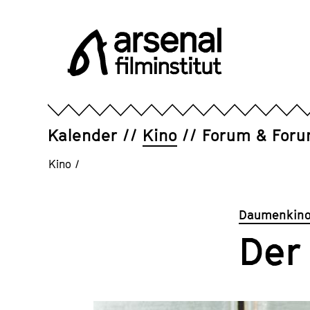
Direkt
zum
Seiteninhalt
springen
Arsenal
Filminstitut
e.V.
Kalender
Kino
Forum & For
Kino
/
Daumenkino
Der 