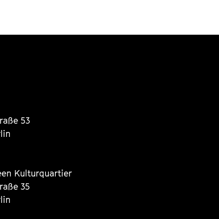
traße 53
lin
een Kulturquartier
traße 35
lin