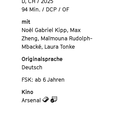
D, CH / 2025
94 Min. / DCP / OF
mit
Noèl Gabriel Kipp, Max
Zheng, Maïmouna Rudolph-
Mbacké, Laura Tonke
Originalsprache
Deutsch
FSK: ab 6 Jahren
Kino
zu
zu
Arsenal
den
dem
Tickets
Kalender