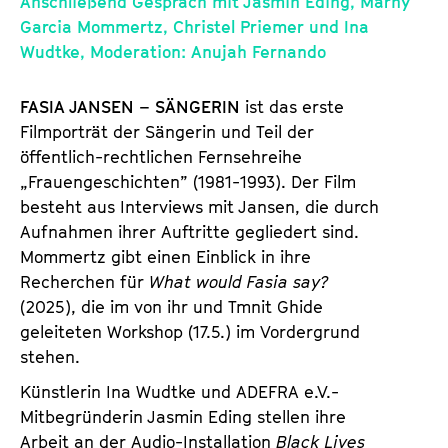
Anschließend Gespräch mit Jasmin Eding, Marny
d
d
Garcia Mommertz, Christel Priemer und Ina
e
e
Wudtke, Moderation: Anujah Fernando
n
m
T
K
FASIA JANSEN – SÄNGERIN
ist das erste
i
a
Filmporträt der Sängerin und Teil der
c
l
öffentlich-rechtlichen Fernsehreihe
k
e
„Frauengeschichten” (1981-1993). Der Film
e
n
besteht aus Interviews mit Jansen, die durch
t
d
Aufnahmen ihrer Auftritte gegliedert sind.
s
e
Mommertz gibt einen Einblick in ihre
r
Recherchen für
What would Fasia say?
(2025), die im von ihr und Tmnit Ghide
geleiteten Workshop (17.5.) im Vordergrund
stehen.
Künstlerin Ina Wudtke und ADEFRA e.V.-
Mitbegründerin Jasmin Eding stellen ihre
Arbeit an der Audio-Installation
Black Lives