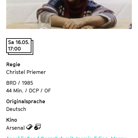
a
t
l
u
t
t
s
e
p
.
Sa 16.05.
r
V
17:00
i
.
n
Regie
g
Christel Priemer
e
n
BRD / 1985
44 Min. / DCP / OF
Originalsprache
Deutsch
Kino
z
z
Arsenal
u
u