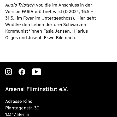
Audio Triptych
vor, die im Anschluss in der
Version
FASIA
eröffnet wird (D 2024, 16.5.–
31.5., im Foyer im Untergeschoss). Hier geht
Wudtke den Leben der drei Schwarzen
Kommunist*innen Fasia Jansen, Hilarius
Gilges und Joseph Ekwe Bilé nach.
Zu
Zu
Zu
unserer
unserer
unserer
Arsenal Filminstitut e.V.
Instagram
Instagram
Instagram
Seite
Seite
Seite
Adresse Kino
Plantagenstr. 30
13347 Berlin