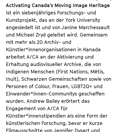
m
Activating Canada’s Moving Image Heritage
K
ist ein siebenjähriges Forschungs- und
a
Kunstprojekt, das an der York University
l
angesiedelt ist und von Janine Marchessault
e
und Michael Zryd geleitet wird. Gemeinsam
n
mit mehr als 20 Archiv- und
d
Künstler*innenorganisationen in Kanada
e
arbeitet A/CA an der Aktivierung und
r
Erhaltung audiovisueller Archive, die von
Indigenen Menschen (First Nations, Métis,
Inuit), Schwarzen Gemeinschaften sowie von
Personen of Colour, Frauen, LGBT2Q+ und
Einwander*innen-Communitys geschaffen
wurden. Andrew Bailey erörtert das
Engagement von A/CA für
Künstler*innenstipendien als eine Form der
künstlerischen Forschung, bevor er kurze
Filmausschnitte von Jennifer Dysart und