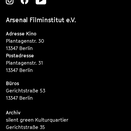
Zu
Zu
Zu
unserer
unserer
unserer
Arsenal Filminstitut e.V.
Instagram
Instagram
Instagram
Seite
Seite
Seite
Adresse Kino
Plantagenstr. 30
13347 Berlin
Postadresse
Plantagenstr. 31
13347 Berlin
Büros
Gerichtstraße 53
13347 Berlin
Archiv
silent green Kulturquartier
Gerichtstraße 35