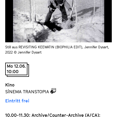
a
t
l
u
t
t
s
e
p
.
r
V
i
.
Still aus REVISITING KEEWATIN (BIOPHILIA EDIT), Jennifer Dysart,
n
2022 © Jennifer Dysart
g
e
Mo 12.06.
n
10:00
Kino
z
SİNEMA TRANSTOPIA
u
Eintritt frei
d
e
10.00-11.30: Archive/Counter-Archive (A/CA):