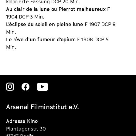
kolorierte Fassung DCP 20 Min.
Au clair de la lune ou Pierrot malheureux
F
1904 DCP 3 Min.
L’éclipse du soleil en pleine lune
F 1907 DCP 9
Min.
Le rêve d’un fumeur d’opium
F 1908 DCP 5
Min.
Zu
Zu
Zu
unserer
unserer
unserer
Arsenal Filminstitut e.V.
Instagram
Instagram
Instagram
Seite
Seite
Seite
Adresse Kino
Plantagenstr. 30