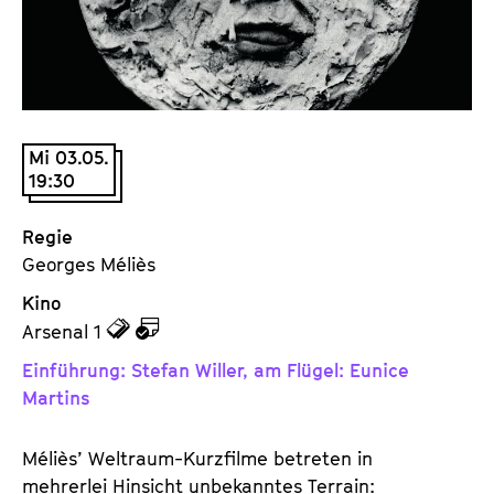
a
t
l
u
t
t
s
e
p
.
r
Mi 03.05.
V
i
19:30
.
n
g
Regie
e
Georges Méliès
n
Kino
z
z
Arsenal 1
u
u
Einführung: Stefan Willer, am Flügel: Eunice
d
d
Martins
e
e
n
m
Méliès’ Weltraum-Kurzfilme betreten in
T
K
mehrerlei Hinsicht unbekanntes Terrain: