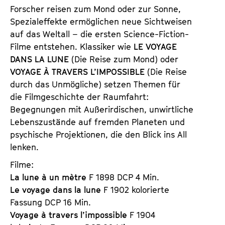
i
a
Forscher reisen zum Mond oder zur Sonne,
c
l
Spezialeffekte ermöglichen neue Sichtweisen
k
e
auf das Weltall – die ersten Science-Fiction-
e
n
Filme entstehen. Klassiker wie
LE VOYAGE
t
d
DANS LA LUNE
(Die Reise zum Mond) oder
s
e
VOYAGE À TRAVERS L’IMPOSSIBLE
(Die Reise
r
durch das Unmögliche) setzen Themen für
die Filmgeschichte der Raumfahrt:
Begegnungen mit Außerirdischen, unwirtliche
Lebenszustände auf fremden Planeten und
psychische Projektionen, die den Blick ins All
lenken.
Filme:
La lune à un mètre
F 1898 DCP 4 Min.
Le voyage dans la lune
F 1902 kolorierte
Fassung DCP 16 Min.
Voyage à travers l’impossible
F 1904