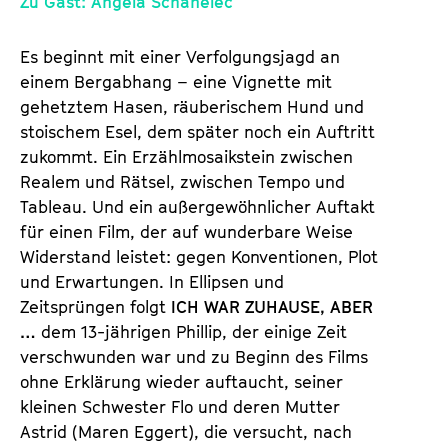
Zu Gast: Angela Schanelec
d
e
Es beginnt mit einer Verfolgungsjagd an
m
einem Bergabhang – eine Vignette mit
K
gehetztem Hasen, räuberischem Hund und
a
stoischem Esel, dem später noch ein Auftritt
l
zukommt. Ein Erzählmosaikstein zwischen
e
Realem und Rätsel, zwischen Tempo und
n
Tableau. Und ein außergewöhnlicher Auftakt
d
für einen Film, der auf wunderbare Weise
e
Widerstand leistet: gegen Konventionen, Plot
r
und Erwartungen. In Ellipsen und
Zeitsprüngen folgt
ICH WAR ZUHAUSE, ABER
…
dem 13-jährigen Phillip, der einige Zeit
verschwunden war und zu Beginn des Films
ohne Erklärung wieder auftaucht, seiner
kleinen Schwester Flo und deren Mutter
Astrid (Maren Eggert), die versucht, nach