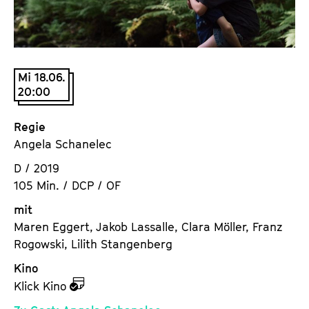
a
t
l
u
t
t
s
e
Mi 18.06.
p
.
20:00
r
V
i
.
Regie
n
Angela Schanelec
g
e
D / 2019
n
105 Min. / DCP / OF
mit
Maren Eggert, Jakob Lassalle, Clara Möller, Franz
Rogowski, Lilith Stangenberg
Kino
z
Klick Kino
u