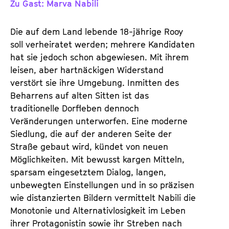
Zu Gast: Marva Nabili
d
d
e
e
Die auf dem Land lebende 18-jährige Rooy
n
m
soll verheiratet werden; mehrere Kandidaten
T
K
hat sie jedoch schon abgewiesen. Mit ihrem
i
a
leisen, aber hartnäckigen Widerstand
c
l
verstört sie ihre Umgebung. Inmitten des
k
e
Beharrens auf alten Sitten ist das
e
n
traditionelle Dorfleben dennoch
t
d
Veränderungen unterworfen. Eine moderne
s
e
Siedlung, die auf der anderen Seite der
r
Straße gebaut wird, kündet von neuen
Möglichkeiten. Mit bewusst kargen Mitteln,
sparsam eingesetztem Dialog, langen,
unbewegten Einstellungen und in so präzisen
wie distanzierten Bildern vermittelt Nabili die
Monotonie und Alternativlosigkeit im Leben
ihrer Protagonistin sowie ihr Streben nach