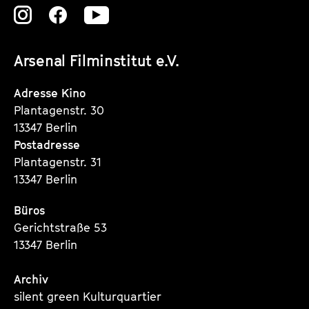
Zu
Zu
Zu
unserer
unserer
unserer
Arsenal Filminstitut e.V.
Instagram
Instagram
Instagram
Seite
Seite
Seite
Adresse Kino
Plantagenstr. 30
13347 Berlin
Postadresse
Plantagenstr. 31
13347 Berlin
Büros
Gerichtstraße 53
13347 Berlin
Archiv
silent green Kulturquartier