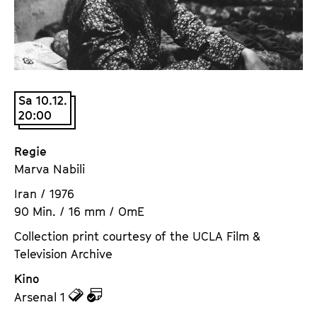
a
t
l
u
t
t
s
e
p
.
r
Sa 10.12.
V
20:00
i
.
n
g
Regie
e
Marva Nabili
n
Iran / 1976
90 Min. / 16 mm / OmE
Collection print courtesy of the UCLA Film &
Television Archive
Kino
z
z
Arsenal 1
u
u