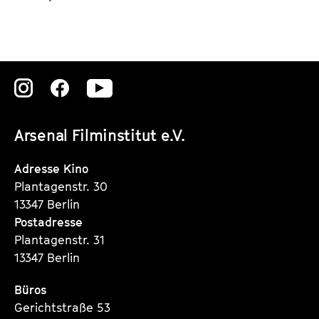
Zu
Zu
Zu
unserer
unserer
unserer
Arsenal Filminstitut e.V.
Instagram
Instagram
Instagram
Seite
Seite
Seite
Adresse Kino
Plantagenstr. 30
13347 Berlin
Postadresse
Plantagenstr. 31
13347 Berlin
Büros
Gerichtstraße 53