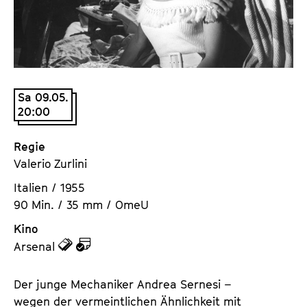
a
t
l
u
t
t
s
e
p
.
r
Sa 09.05.
V
20:00
i
.
n
g
Regie
e
Valerio Zurlini
n
Italien / 1955
90 Min. / 35 mm / OmeU
Kino
z
z
Arsenal
u
u
d
d
Der junge Mechaniker Andrea Sernesi –
e
e
wegen der vermeintlichen Ähnlichkeit mit