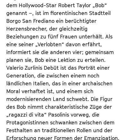
n
m
dem Hollywood-Star Robert Taylor „Bob“
T
K
genannt –, ist im florentinischen Stadtteil
i
a
Borgo San Frediano ein berüchtigter
c
l
Herzensbrecher, der gleichzeitig
k
e
Beziehungen zu fünf Frauen unterhält. Als
e
n
eine seiner „Verlobten“ davon erfährt,
t
d
informiert sie die anderen vier; gemeinsam
s
e
planen sie, Bob eine Lektion zu erteilen.
r
Valerio Zurlinis Debüt ist das Porträt einer
Generation, die zwischen einem noch
ländlichen Italien, das in einer archaischen
Moral verhaftet ist, und einem sich
modernisierenden Land schwebt. Die Figur
des Bob nimmt charakteristische Züge der
„ragazzi di vita“ Pasolinis vorweg, die
Protagonistinnen schwanken zwischen dem
Festhalten an traditionellen Rollen und der
Erforschung neuer Formen der Emanzipation.