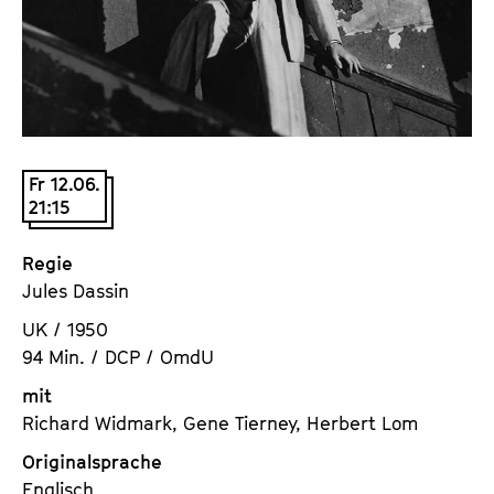
a
t
l
u
t
t
s
e
p
.
r
V
i
Fr 12.06.
.
21:15
n
g
e
Regie
n
Jules Dassin
UK / 1950
94 Min. / DCP / OmdU
mit
Richard Widmark, Gene Tierney, Herbert Lom
Originalsprache
Englisch