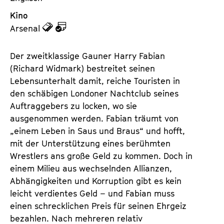
Kino
z
z
Arsenal
u
u
d
d
Der zweitklassige Gauner Harry Fabian
e
e
(Richard Widmark) bestreitet seinen
n
m
Lebensunterhalt damit, reiche Touristen in
T
K
den schäbigen Londoner Nachtclub seines
i
a
Auftraggebers zu locken, wo sie
c
l
ausgenommen werden. Fabian träumt von
k
e
„einem Leben in Saus und Braus“ und hofft,
e
n
mit der Unterstützung eines berühmten
t
d
Wrestlers ans große Geld zu kommen. Doch in
s
e
einem Milieu aus wechselnden Allianzen,
r
Abhängigkeiten und Korruption gibt es kein
leicht verdientes Geld – und Fabian muss
einen schrecklichen Preis für seinen Ehrgeiz
bezahlen. Nach mehreren relativ