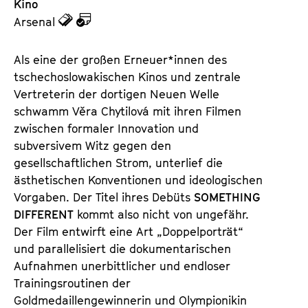
Kino
z
z
Arsenal
u
u
d
d
Als eine der großen Erneuer*innen des
e
e
tschechoslowakischen Kinos und zentrale
n
m
Vertreterin der dortigen Neuen Welle
T
K
schwamm Věra Chytilová mit ihren Filmen
i
a
zwischen formaler Innovation und
c
l
subversivem Witz gegen den
k
e
gesellschaftlichen Strom, unterlief die
e
n
ästhetischen Konventionen und ideologischen
t
d
Vorgaben. Der Titel ihres Debüts
SOMETHING
s
e
DIFFERENT
kommt also nicht von ungefähr.
r
Der Film entwirft eine Art „Doppelporträt“
und parallelisiert die dokumentarischen
Aufnahmen unerbittlicher und endloser
Trainingsroutinen der
Goldmedaillengewinnerin und Olympionikin