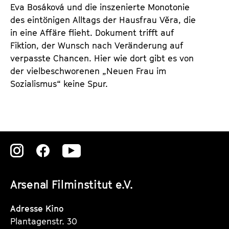
Eva Bosáková und die inszenierte Monotonie
des eintönigen Alltags der Hausfrau Věra, die
in eine Affäre flieht. Dokument trifft auf
Fiktion, der Wunsch nach Veränderung auf
verpasste Chancen. Hier wie dort gibt es von
der vielbeschworenen „Neuen Frau im
Sozialismus“ keine Spur.
Zu
Zu
Zu
unserer
unserer
unserer
Arsenal Filminstitut e.V.
Instagram
Instagram
Instagram
Seite
Seite
Seite
Adresse Kino
Plantagenstr. 30