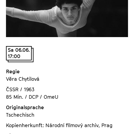
a
t
l
u
t
t
s
e
p
.
r
V
i
Sa 06.06.
.
17:00
n
g
e
Regie
n
Věra Chytilová
ČSSR / 1963
85 Min. / DCP / OmeU
Originalsprache
Tschechisch
Kopienherkunft: Národní filmový archiv, Prag