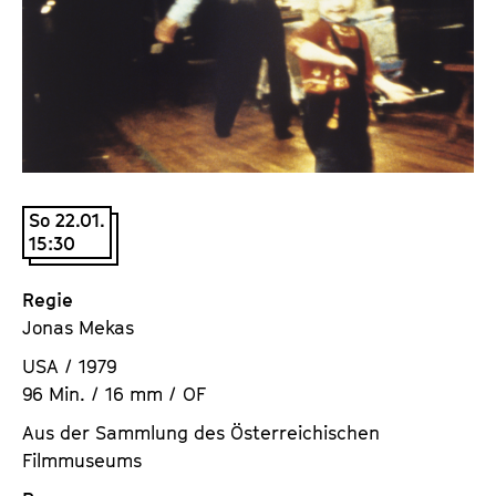
a
t
l
u
t
t
s
e
p
.
r
V
i
.
n
So 22.01.
g
15:30
e
n
Regie
Jonas Mekas
USA / 1979
96 Min. / 16 mm / OF
Aus der Sammlung des Österreichischen
Filmmuseums