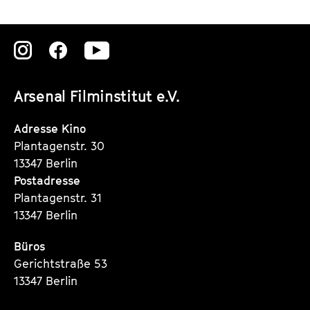
Zu
Zu
Zu
unserer
unserer
unserer
Arsenal Filminstitut e.V.
Instagram
Instagram
Instagram
Seite
Seite
Seite
Adresse Kino
Plantagenstr. 30
13347 Berlin
Postadresse
Plantagenstr. 31
13347 Berlin
Büros
Gerichtstraße 53
13347 Berlin