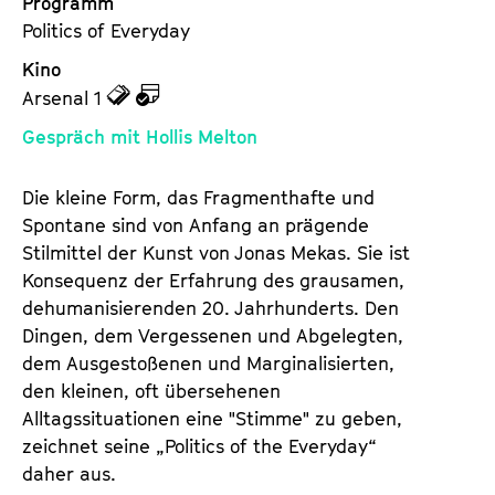
Programm
Politics of Everyday
Kino
z
z
Arsenal 1
u
u
Gespräch mit Hollis Melton
d
d
e
e
Die kleine Form, das Fragmenthafte und
n
m
Spontane sind von Anfang an prägende
T
K
Stilmittel der Kunst von Jonas Mekas. Sie ist
i
a
Konsequenz der Erfahrung des grausamen,
c
l
dehumanisierenden 20. Jahrhunderts. Den
k
e
Dingen, dem Vergessenen und Abgelegten,
e
n
dem Ausgestoßenen und Marginalisierten,
t
d
den kleinen, oft übersehenen
s
e
Alltagssituationen eine "Stimme" zu geben,
r
zeichnet seine „Politics of the Everyday“
daher aus.