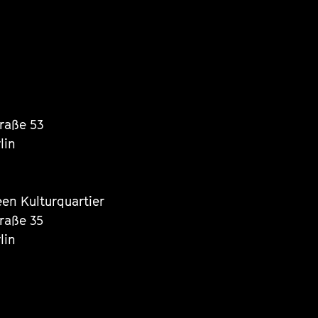
traße 53
lin
een Kulturquartier
traße 35
lin