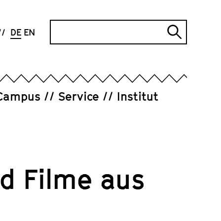
Suche
DE
EN
Suche
abschi
Campus
Service
Institut
nd Filme aus