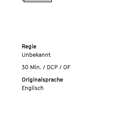
Tickets
dem
Kalender
Regie
Unbekannt
30 Min. / DCP / OF
Originalsprache
Englisch