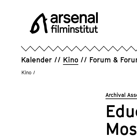
Direkt
zum
Seiteninhalt
springen
Arsenal
Filminstitut
e.V.
Kalender
Kino
Forum & For
Kino
/
Archival As
Educ
Mos