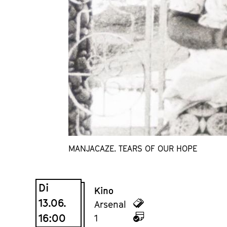
MANJACAZE. TEARS OF OUR HOPE
Di
Kino
13.06.
zu
Arsenal
16:00
den
zu
1