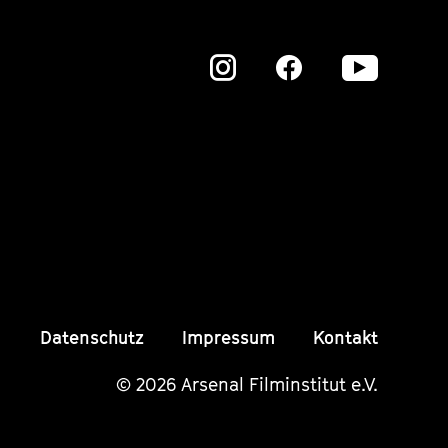
Zu
Zu
Zu
unserer
unserer
unser
Instagram
Instagram
Insta
Seite
Seite
Seite
Datenschutz
Impressum
Kontakt
© 2026 Arsenal Filminstitut e.V.