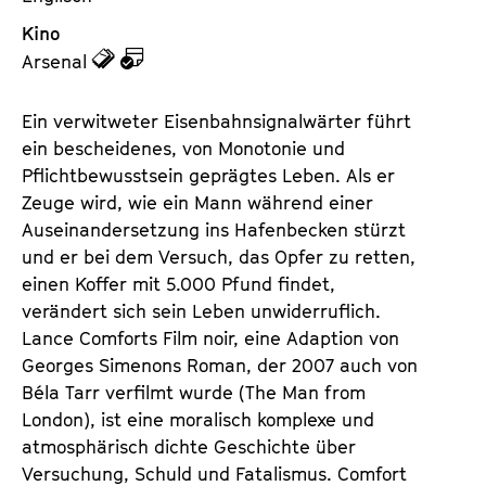
Kino
z
z
Arsenal
u
u
d
d
Ein verwitweter Eisenbahnsignalwärter führt
e
e
ein bescheidenes, von Monotonie und
n
m
Pflichtbewusstsein geprägtes Leben. Als er
T
K
Zeuge wird, wie ein Mann während einer
i
a
Auseinandersetzung ins Hafenbecken stürzt
c
l
und er bei dem Versuch, das Opfer zu retten,
k
e
einen Koffer mit 5.000 Pfund findet,
e
n
verändert sich sein Leben unwiderruflich.
t
d
Lance Comforts Film noir, eine Adaption von
s
e
Georges Simenons Roman, der 2007 auch von
r
Béla Tarr verfilmt wurde (The Man from
London), ist eine moralisch komplexe und
atmosphärisch dichte Geschichte über
Versuchung, Schuld und Fatalismus. Comfort