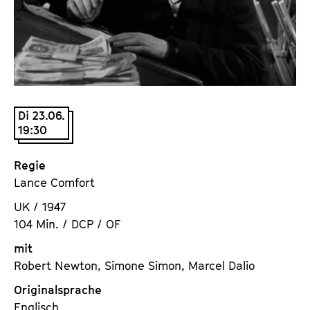
a
t
l
u
t
t
s
e
p
.
r
V
i
Di 23.06.
.
19:30
n
g
e
Regie
n
Lance Comfort
UK / 1947
104 Min. / DCP / OF
mit
Robert Newton, Simone Simon, Marcel Dalio
Originalsprache
Englisch